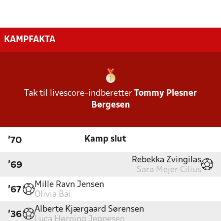
KAMPFAKTA
Tak til livescore-indberetter
Tommy Plesner
Børgesen
Kamp slut
'70
Rebekka Zvingilas
'69
Sara Mejer Cilius
Mille Ravn Jensen
'67
Olivia Bai
Alberte Kjærgaard Sørensen
'36
Luca Hørning Jeppesen