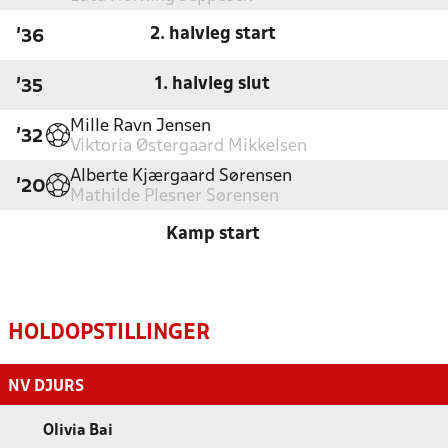
2. halvleg start
'36
1. halvleg slut
'35
Mille Ravn Jensen
'32
Viktoria Østergaard Mikkelsen
Alberte Kjærgaard Sørensen
'20
Mathilde Plesner Sørensen
Kamp start
HOLDOPSTILLINGER
NV DJURS
Olivia Bai