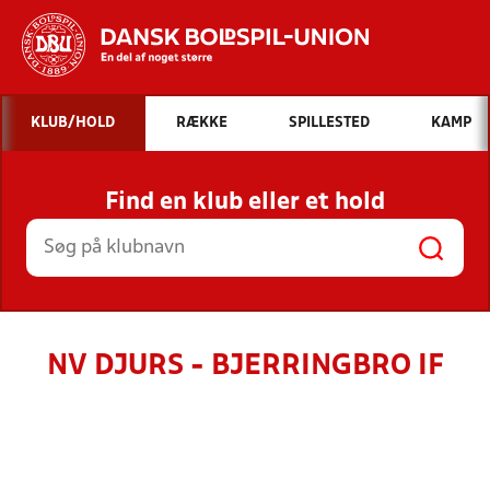
Hvad vil du søge efter?
KLUB/HOLD
RÆKKE
SPILLESTED
KAMP
INDHOLD OG NYHEDER
Find en klub eller et hold
STILLINGER, RESULTATER, KLUBBER OG
HOLD
NV DJURS - BJERRINGBRO IF