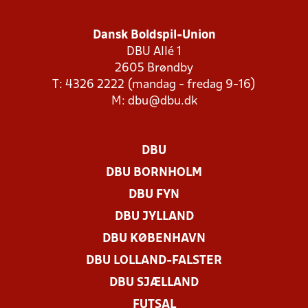
Dansk Boldspil-Union
DBU Allé 1
2605 Brøndby
T: 4326 2222 (mandag - fredag 9-16)
M:
dbu@dbu.dk
DBU
DBU BORNHOLM
DBU FYN
DBU JYLLAND
DBU KØBENHAVN
DBU LOLLAND-FALSTER
DBU SJÆLLAND
FUTSAL