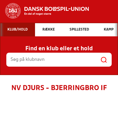
Hvad vil du søge efter?
KLUB/HOLD
RÆKKE
SPILLESTED
KAMP
INDHOLD OG NYHEDER
Find en klub eller et hold
STILLINGER, RESULTATER, KLUBBER OG
HOLD
NV DJURS - BJERRINGBRO IF