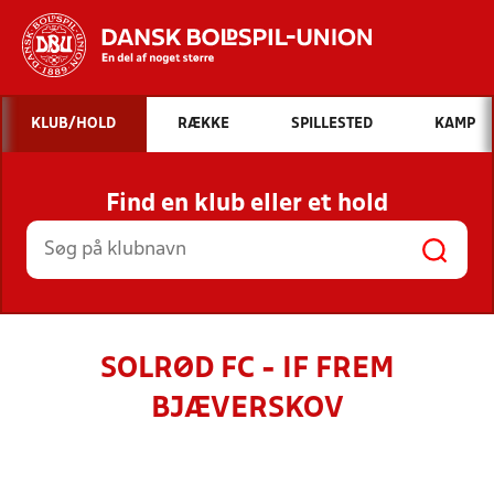
Hvad vil du søge efter?
KLUB/HOLD
RÆKKE
SPILLESTED
KAMP
INDHOLD OG NYHEDER
Find en klub eller et hold
STILLINGER, RESULTATER, KLUBBER OG
HOLD
SOLRØD FC - IF FREM
BJÆVERSKOV