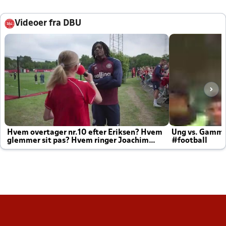
Videoer fra DBU
Hvem overtager nr.10 efter Eriksen? Hvem
Ung vs. Gamm
glemmer sit pas? Hvem ringer Joachim
#football
altid til efter kampe?