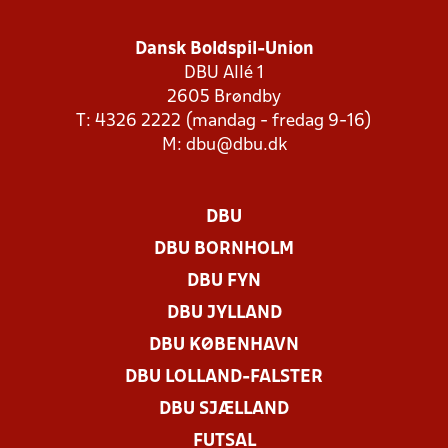
Dansk Boldspil-Union
DBU Allé 1
2605 Brøndby
T: 4326 2222 (mandag - fredag 9-16)
M:
dbu@dbu.dk
DBU
DBU BORNHOLM
DBU FYN
DBU JYLLAND
DBU KØBENHAVN
DBU LOLLAND-FALSTER
DBU SJÆLLAND
FUTSAL