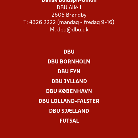
Dansk Boldspil-Union
DBU Allé 1
2605 Brøndby
T: 4326 2222 (mandag - fredag 9-16)
M:
dbu@dbu.dk
DBU
DBU BORNHOLM
DBU FYN
DBU JYLLAND
DBU KØBENHAVN
DBU LOLLAND-FALSTER
DBU SJÆLLAND
FUTSAL