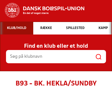
Hvad vil du søge efter?
KLUB/HOLD
RÆKKE
SPILLESTED
KAMP
INDHOLD OG NYHEDER
Find en klub eller et hold
STILLINGER, RESULTATER, KLUBBER OG
HOLD
B93 - BK. HEKLA/SUNDBY