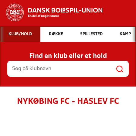
Hvad vil du søge efter?
KLUB/HOLD
RÆKKE
SPILLESTED
KAMP
INDHOLD OG NYHEDER
Find en klub eller et hold
STILLINGER, RESULTATER, KLUBBER OG
HOLD
NYKØBING FC - HASLEV FC