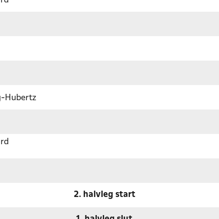
ard
g-Hubertz
ard
2. halvleg start