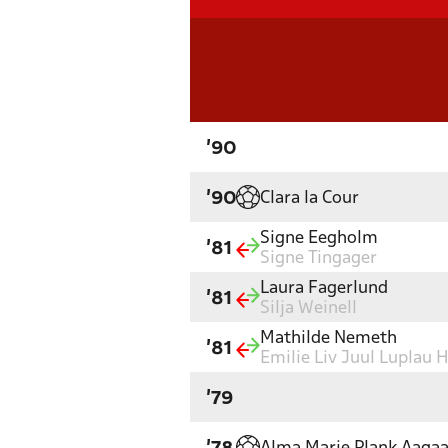
'90
Clara la Cour
'90
Signe Eegholm
'81
Signe Tingager
Laura Fagerlund
'81
Silja Weinell
Mathilde Nemeth
'81
Emilie Liv Juul Luplau H
'79