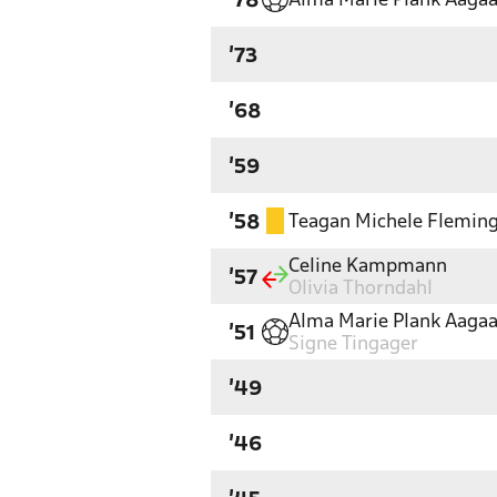
Alma Marie Plank Aaga
'78
'73
'68
'59
Teagan Michele Flemin
'58
Celine Kampmann
'57
Olivia Thorndahl
Alma Marie Plank Aaga
'51
Signe Tingager
'49
'46