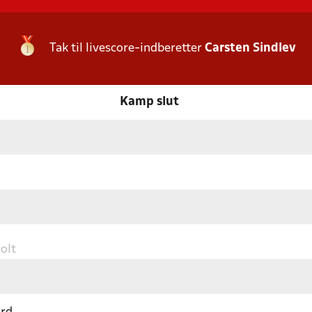
Tak til livescore-indberetter
Carsten Sindlev
Kamp slut
olt