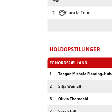
'45
Clara la Cour
'1
HOLDOPSTILLINGER
FC NORDSJÆLLAND
1
Teagan Michele Fleming-Hub
2
Silja Weinell
6
Olivia Thorndahl
7
Sarah Tofft