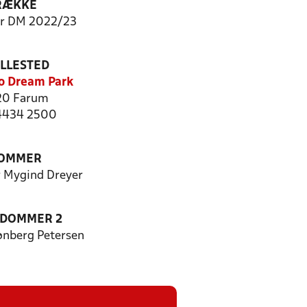
RÆKKE
er DM 2022/23
ILLESTED
o Dream Park
20 Farum
 4434 2500
OMMER
r Mygind Dreyer
EDOMMER 2
ønberg Petersen