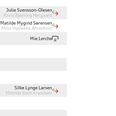
Julie Svensson-Olesen
Karla Bjerring Nørgaard
Matilde Mygind Sørensen
Milla Højløkke Ahrenholt
Mie Lerche
Silke Lynge Larsen
Matilde Bach Frandsen