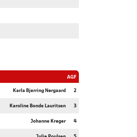
AGF
Karla Bjerring Nørgaard
2
Karoline Bonde Lauritsen
3
Johanne Krøger
4
Julie Poulsen
5