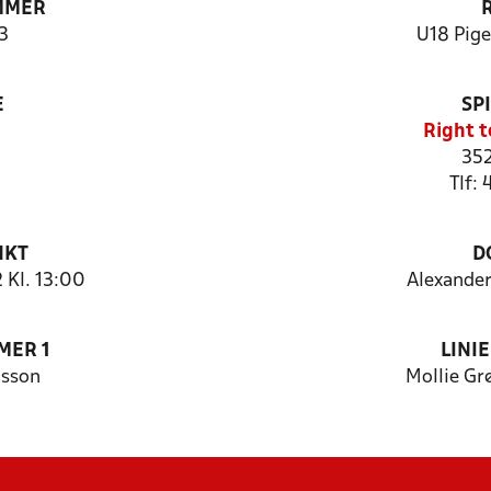
MMER
3
U18 Pig
E
SP
Right t
35
Tlf:
NKT
D
 Kl. 13:00
Alexande
MER 1
LINI
asson
Mollie Gr