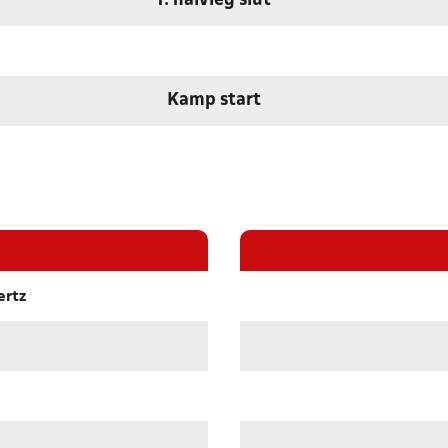
1. halvleg slut
Kamp start
ertz