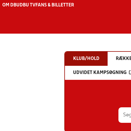
OM DBU
DBU TV
FANS & BILLETTER
KLUB/HOLD
RÆKK
UDVIDET KAMPSØGNING