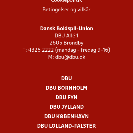
Cookiepolitik
Betingelser og vilkår
Dansk Boldspil-Union
DBU Allé 1
2605 Brøndby
T: 4326 2222 (mandag - fredag 9-16)
M:
dbu@dbu.dk
DBU
DBU BORNHOLM
DBU FYN
DBU JYLLAND
DBU KØBENHAVN
DBU LOLLAND-FALSTER