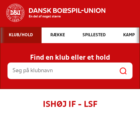
Hvad vil du søge efter?
KLUB/HOLD
RÆKKE
SPILLESTED
KAMP
INDHOLD OG NYHEDER
Find en klub eller et hold
STILLINGER, RESULTATER, KLUBBER OG
HOLD
ISHØJ IF - LSF