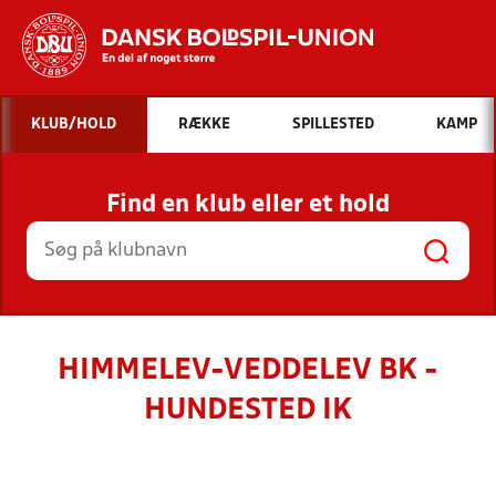
Hvad vil du søge efter?
KLUB/HOLD
RÆKKE
SPILLESTED
KAMP
INDHOLD OG NYHEDER
Find en klub eller et hold
STILLINGER, RESULTATER, KLUBBER OG
HOLD
HIMMELEV-VEDDELEV BK -
HUNDESTED IK