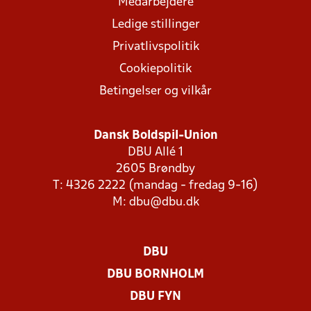
Medarbejdere
Ledige stillinger
Privatlivspolitik
Cookiepolitik
Betingelser og vilkår
Dansk Boldspil-Union
DBU Allé 1
2605 Brøndby
T: 4326 2222 (mandag - fredag 9-16)
M:
dbu@dbu.dk
DBU
DBU BORNHOLM
DBU FYN