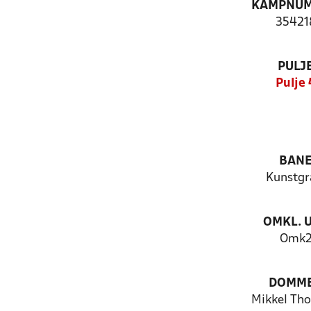
KAMPNU
35421
PULJ
Pulje 
BAN
Kunstg
OMKL. 
Omk
DOMM
Mikkel Th