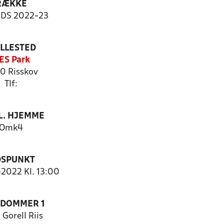
RÆKKE
-DS 2022-23
ILLESTED
ES Park
0 Risskov
Tlf:
. HJEMME
Omk4
DSPUNKT
1-2022 Kl. 13:00
EDOMMER 1
 Gorell Riis