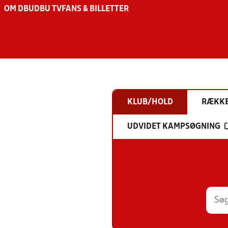
OM DBU
DBU TV
FANS & BILLETTER
KLUB/HOLD
RÆKK
UDVIDET KAMPSØGNING