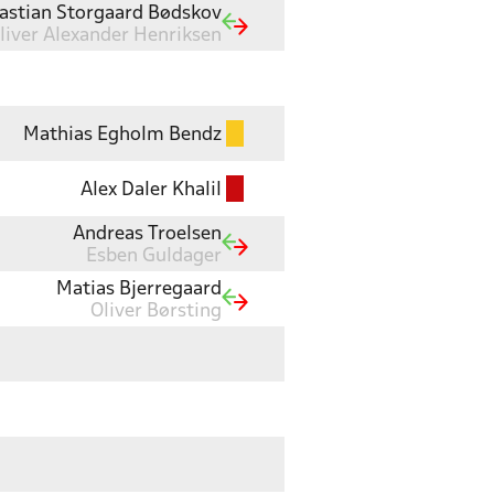
astian Storgaard Bødskov
liver Alexander Henriksen
Mathias Egholm Bendz
Alex Daler Khalil
Andreas Troelsen
Esben Guldager
Matias Bjerregaard
Oliver Børsting