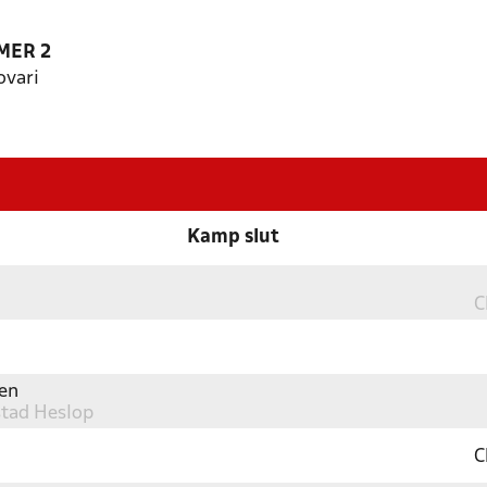
MER 2
ovari
Kamp slut
C
en
stad Heslop
C