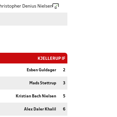
hristopher Denius Nielsen
KJELLERUP IF
Esben Guldager
2
Mads Støttrup
3
Kristian Bach Nielsen
5
Alex Daler Khalil
6