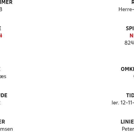
MMER
8
Herre
E
SP
4
N
824
E
OMKL
ræs
UDE
TI
2
lør. 12-1
ER
LINI
omsen
Peter