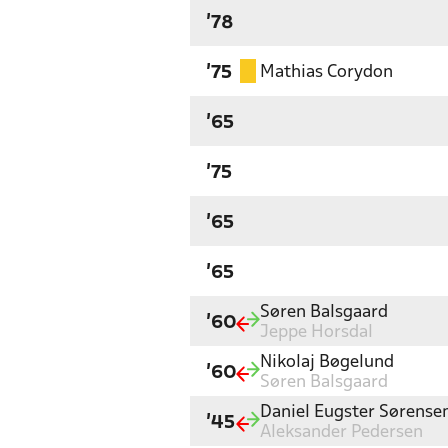
'78
Mathias Corydon
'75
'65
'75
'65
'65
Søren Balsgaard
'60
Jeppe Horsdal
Nikolaj Bøgelund
'60
Søren Balsgaard
Daniel Eugster Sørense
'45
Aleksander Pedersen