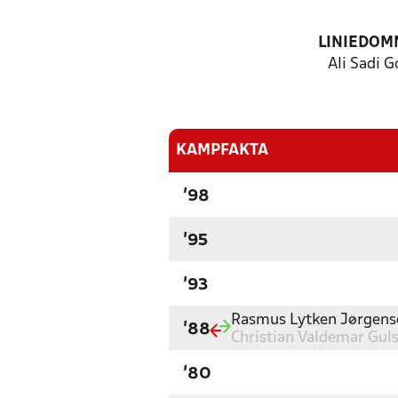
LINIEDOM
Ali Sadi G
KAMPFAKTA
'98
'95
'93
Rasmus Lytken Jørgens
'88
Christian Valdemar Gul
'80