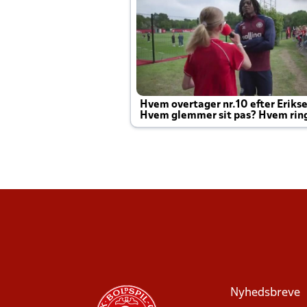
Hvem overtager nr.10 efter Eriks
Hvem glemmer sit pas? Hvem rin
Joachim altid til efter kampe?
Nyhedsbreve