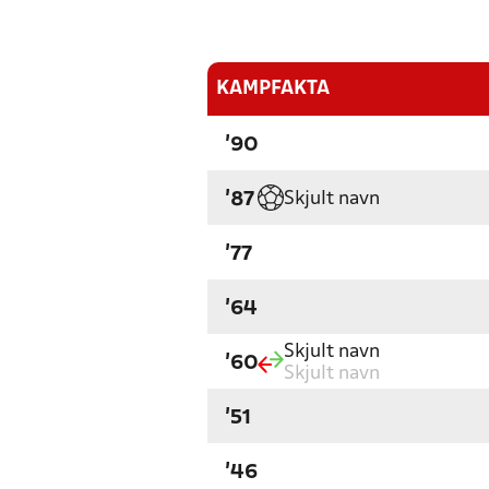
KAMPFAKTA
'90
Skjult navn
'87
'77
'64
Skjult navn
'60
Skjult navn
'51
'46