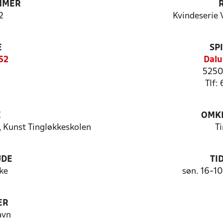
MMER
2
Kvindeserie 
E
SP
52
Dalu
5250
Tlf:
E
OMKL
 Kunst Tingløkkeskolen
T
UDE
TI
ke
søn. 16-1
ER
avn