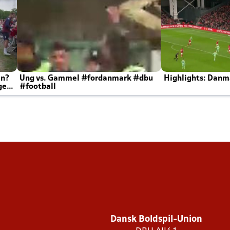
en?
Ung vs. Gammel #fordanmark #dbu
Highlights: Danma
ger
#football
Dansk Boldspil-Union