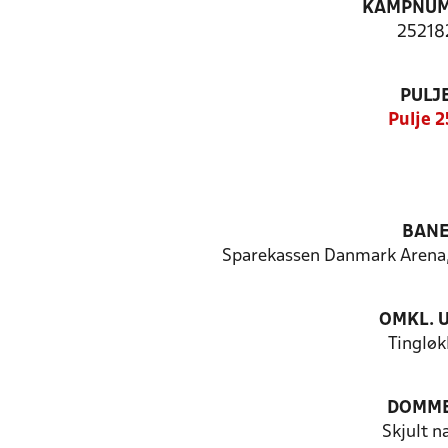
KAMPNU
25218
PULJ
Pulje 2
BAN
Sparekassen Danmark Arena,
OMKL. 
Tingløk
DOMM
Skjult n