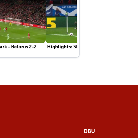
rk - Belarus 2-2
Highlights: Skotland - Danmark 4-2
J
E
DBU