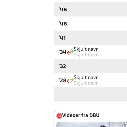
'46
'46
'41
Skjult navn
'34
Skjult navn
'32
Skjult navn
'28
Skjult navn
Videoer fra DBU
05