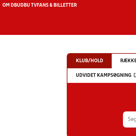
OM DBU
DBU TV
FANS & BILLETTER
KLUB/HOLD
RÆKK
UDVIDET KAMPSØGNING