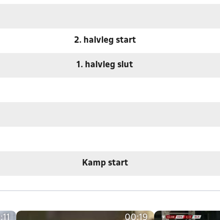
2. halvleg start
1. halvleg slut
Kamp start
:11
00:19