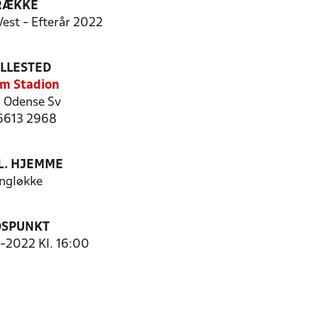
RÆKKE
Vest - Efterår 2022
ILLESTED
m Stadion
 Odense Sv
 6613 2968
. HJEMME
ingløkke
DSPUNKT
0-2022 Kl. 16:00