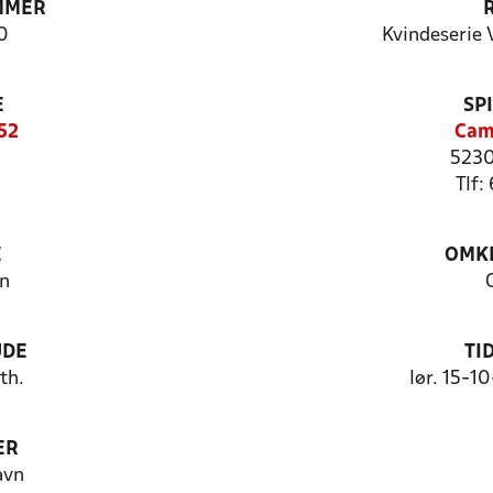
MMER
0
Kvindeserie 
E
SP
52
Cam
5230
Tlf:
E
OMKL
n
UDE
TI
th.
lør. 15-1
ER
avn