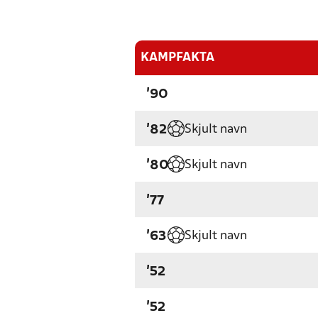
KAMPFAKTA
'90
Skjult navn
'82
Skjult navn
'80
'77
Skjult navn
'63
'52
'52