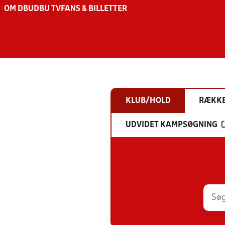
OM DBU
DBU TV
FANS & BILLETTER
KLUB/HOLD
RÆKK
UDVIDET KAMPSØGNING