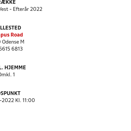
RÆKKE
Vest - Efterår 2022
ILLESTED
pus Road
 Odense M
 6615 6813
. HJEMME
Omkl. 1
DSPUNKT
0-2022 Kl. 11:00