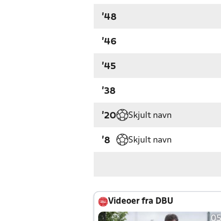
'48
'46
'45
'38
Skjult navn
'20
Skjult navn
'8
Videoer fra DBU
05