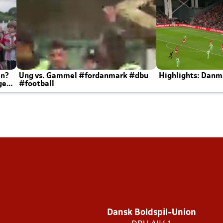
en?
Ung vs. Gammel #fordanmark #dbu
Highlights: Danma
ger
#football
Dansk Boldspil-Union