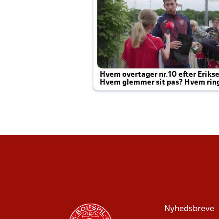
Hvem overtager nr.10 efter Eriks
Hvem glemmer sit pas? Hvem rin
Joachim altid til efter kampe?
Nyhedsbreve