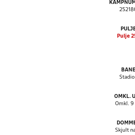
KAMPNU
25218
PULJ
Pulje 2
BAN
Stadio
OMKL. 
Omkl. 9 
DOMM
Skjult n