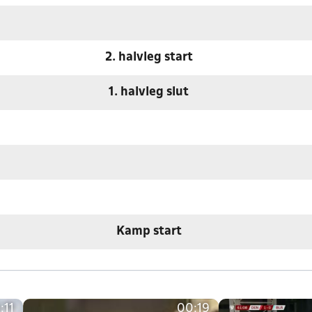
2. halvleg start
1. halvleg slut
Kamp start
:11
00:19