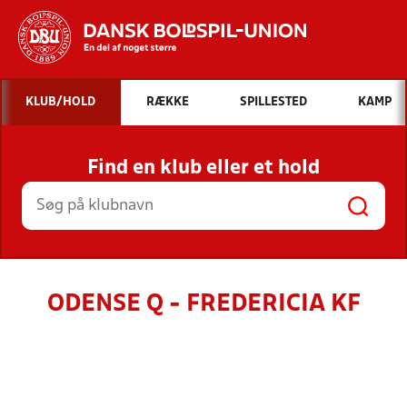
Hvad vil du søge efter?
KLUB/HOLD
RÆKKE
SPILLESTED
KAMP
INDHOLD OG NYHEDER
Find en klub eller et hold
STILLINGER, RESULTATER, KLUBBER OG
HOLD
ODENSE Q - FREDERICIA KF