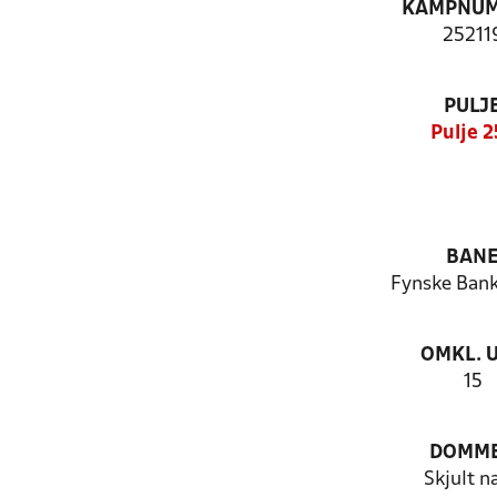
KAMPNU
25211
PULJ
Pulje 2
BAN
Fynske Bank
OMKL. 
15
DOMM
Skjult n