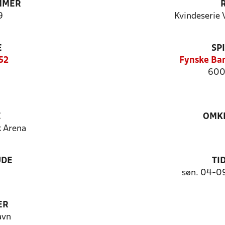
MMER
9
Kvindeserie 
E
SP
52
Fynske Ban
600
E
OMKL
 Arena
UDE
TI
søn. 04-0
ER
avn