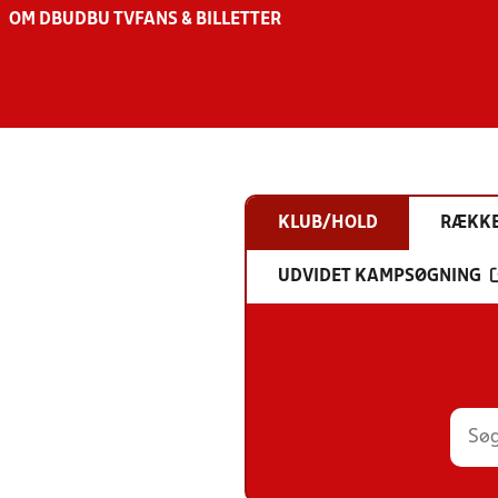
OM DBU
DBU TV
FANS & BILLETTER
KLUB/HOLD
RÆKK
UDVIDET KAMPSØGNING