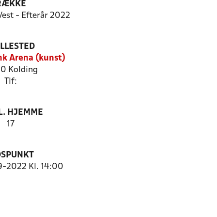
RÆKKE
Vest - Efterår 2022
ILLESTED
k Arena (kunst)
0 Kolding
Tlf:
. HJEMME
17
DSPUNKT
9-2022 Kl. 14:00