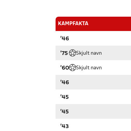
KAMPFAKTA
'46
Skjult navn
'75
Skjult navn
'60
'46
'45
'45
'43