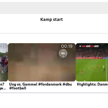
Kamp start
:11
00:19
en?
Ung vs. Gammel #fordanmark #dbu
Highlights: Danma
ger
#football