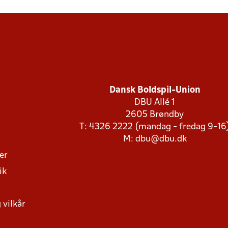
Dansk Boldspil-Union
DBU Allé 1
2605 Brøndby
T: 4326 2222 (mandag - fredag 9-16
M:
dbu@dbu.dk
ger
ik
 vilkår