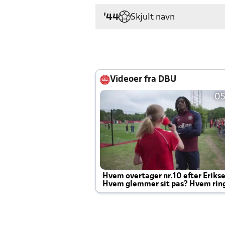
Skjult navn
'44
Videoer fra DBU
05
Hvem overtager nr.10 efter Eriks
Hvem glemmer sit pas? Hvem rin
Joachim altid til efter kampe?