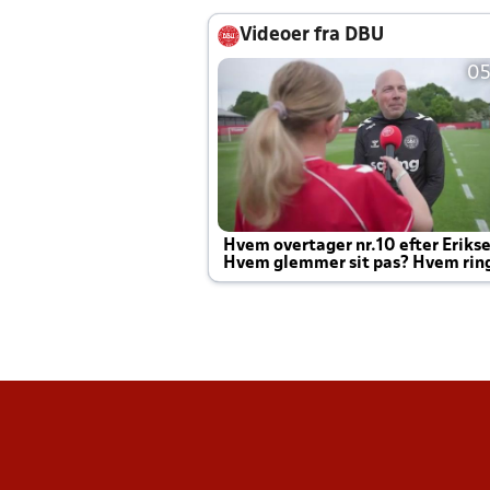
Videoer fra DBU
05
Hvem overtager nr.10 efter Eriks
Hvem glemmer sit pas? Hvem rin
Joachim altid til efter kampe?