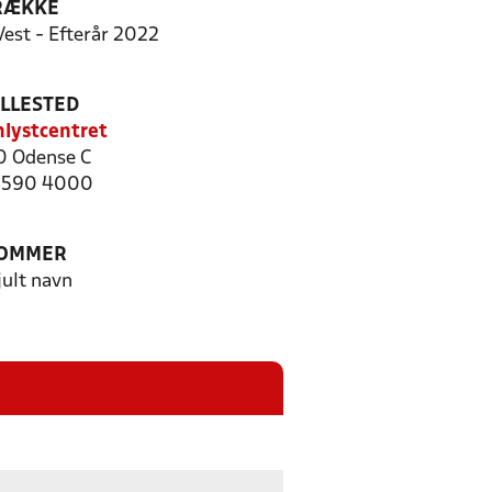
RÆKKE
Vest - Efterår 2022
ILLESTED
lystcentret
 Odense C
 6590 4000
OMMER
jult navn