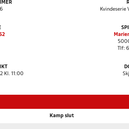
MMER
6
Kvindeserie 
E
SP
52
Marien
5000
Tlf:
NKT
D
 Kl. 11:00
Sk
Kamp slut