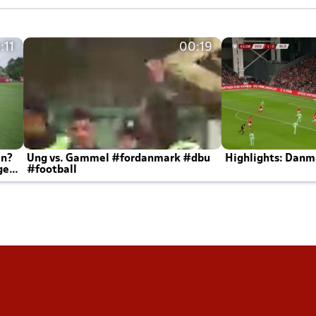
:11
00:19
en?
Ung vs. Gammel #fordanmark #dbu
Highlights: Danma
ger
#football