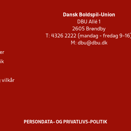
Dansk Boldspil-Union
DBU Allé 1
2605 Brøndby
T: 4326 2222 (mandag - fredag 9-16
M:
dbu@dbu.dk
ger
ik
 vilkår
PERSONDATA- OG PRIVATLIVS-POLITIK