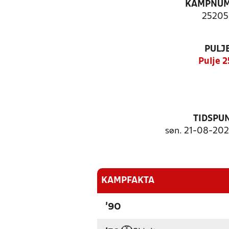
KAMPNU
25205
PULJ
Pulje 2
TIDSPU
søn. 21-08-2022
KAMPFAKTA
'90