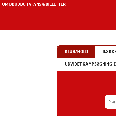
OM DBU
DBU TV
FANS & BILLETTER
KLUB/HOLD
RÆKK
UDVIDET KAMPSØGNING