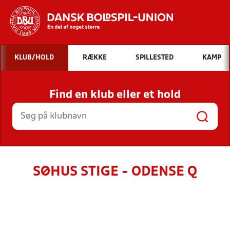
Hvad vil du søge efter?
KLUB/HOLD
RÆKKE
SPILLESTED
KAMP
INDHOLD OG NYHEDER
Find en klub eller et hold
STILLINGER, RESULTATER, KLUBBER OG
HOLD
SØHUS STIGE - ODENSE Q