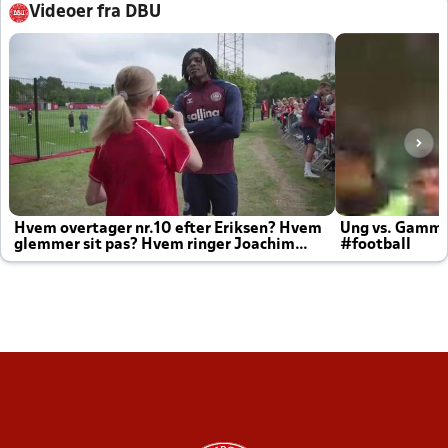
Videoer fra DBU
Hvem overtager nr.10 efter Eriksen? Hvem
Ung vs. Gamm
glemmer sit pas? Hvem ringer Joachim
#football
altid til efter kampe?