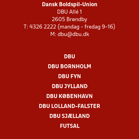
Dansk Boldspil-Union
DBU Allé 1
2605 Brøndby
T: 4326 2222 (mandag - fredag 9-16)
M:
dbu@dbu.dk
DBU
DBU BORNHOLM
DBU FYN
DBU JYLLAND
DBU KØBENHAVN
DBU LOLLAND-FALSTER
DBU SJÆLLAND
FUTSAL