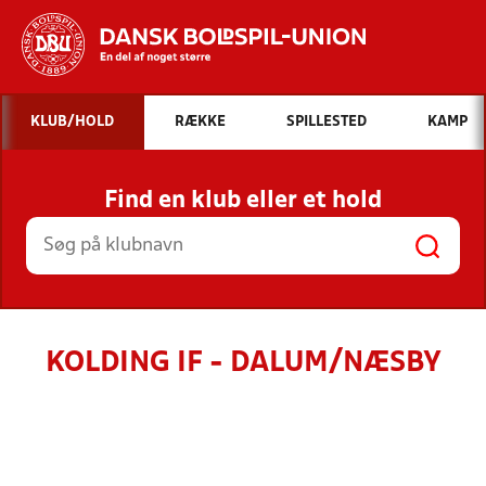
Hvad vil du søge efter?
KLUB/HOLD
RÆKKE
SPILLESTED
KAMP
INDHOLD OG NYHEDER
Find en klub eller et hold
STILLINGER, RESULTATER, KLUBBER OG
HOLD
KOLDING IF - DALUM/NÆSBY