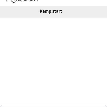
Skjult navn
'1
Kamp start