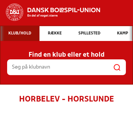
Hvad vil du søge efter?
KLUB/HOLD
RÆKKE
SPILLESTED
KAMP
INDHOLD OG NYHEDER
Find en klub eller et hold
STILLINGER, RESULTATER, KLUBBER OG
HOLD
HORBELEV - HORSLUNDE