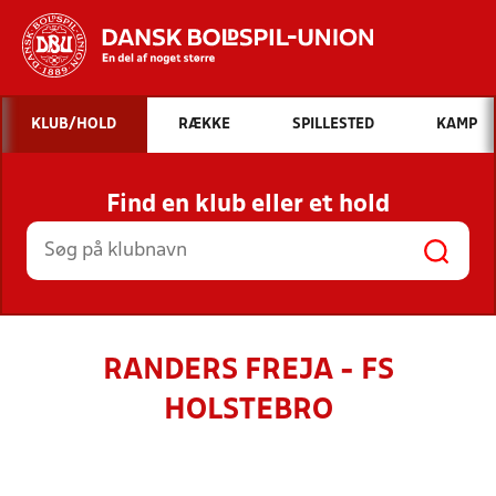
Hvad vil du søge efter?
KLUB/HOLD
RÆKKE
SPILLESTED
KAMP
INDHOLD OG NYHEDER
Find en klub eller et hold
STILLINGER, RESULTATER, KLUBBER OG
HOLD
RANDERS FREJA - FS
HOLSTEBRO