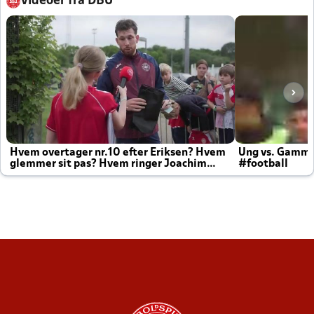
Videoer fra DBU
Hvem overtager nr.10 efter Eriksen? Hvem
Ung vs. Gamm
glemmer sit pas? Hvem ringer Joachim
#football
altid til efter kampe?