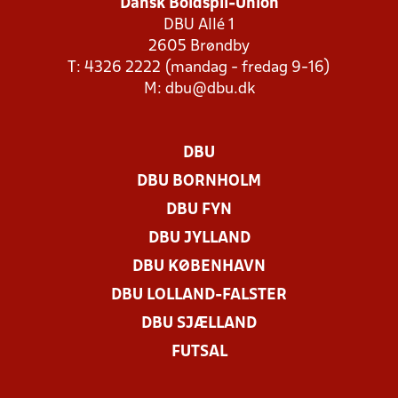
Dansk Boldspil-Union
DBU Allé 1
2605 Brøndby
T: 4326 2222 (mandag - fredag 9-16)
M:
dbu@dbu.dk
DBU
DBU BORNHOLM
DBU FYN
DBU JYLLAND
DBU KØBENHAVN
DBU LOLLAND-FALSTER
DBU SJÆLLAND
FUTSAL