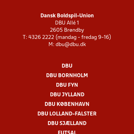
Dansk Boldspil-Union
DBU Allé 1
2605 Brøndby
T: 4326 2222 (mandag - fredag 9-16)
M:
dbu@dbu.dk
DBU
DBU BORNHOLM
DBU FYN
DBU JYLLAND
DBU KØBENHAVN
DBU LOLLAND-FALSTER
DBU SJÆLLAND
FUTSAL