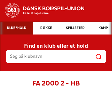
Hvad vil du søge efter?
KLUB/HOLD
RÆKKE
SPILLESTED
KAMP
INDHOLD OG NYHEDER
Find en klub eller et hold
STILLINGER, RESULTATER, KLUBBER OG
HOLD
FA 2000 2 - HB