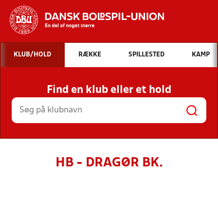
Hvad vil du søge efter?
KLUB/HOLD
RÆKKE
SPILLESTED
KAMP
INDHOLD OG NYHEDER
Find en klub eller et hold
STILLINGER, RESULTATER, KLUBBER OG
HOLD
HB - DRAGØR BK.