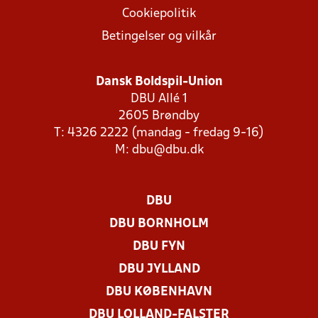
Cookiepolitik
Betingelser og vilkår
Dansk Boldspil-Union
DBU Allé 1
2605 Brøndby
T: 4326 2222 (mandag - fredag 9-16)
M:
dbu@dbu.dk
DBU
DBU BORNHOLM
DBU FYN
DBU JYLLAND
DBU KØBENHAVN
DBU LOLLAND-FALSTER