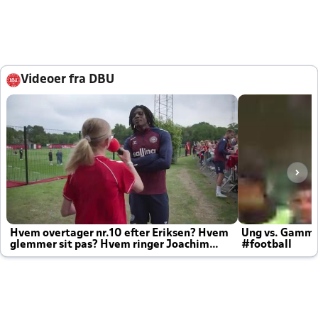
Videoer fra DBU
Hvem overtager nr.10 efter Eriksen? Hvem
Ung vs. Gamm
glemmer sit pas? Hvem ringer Joachim
#football
altid til efter kampe?