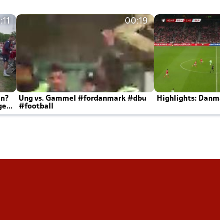
:11
00:19
en?
Ung vs. Gammel #fordanmark #dbu
Highlights: Danma
ger
#football