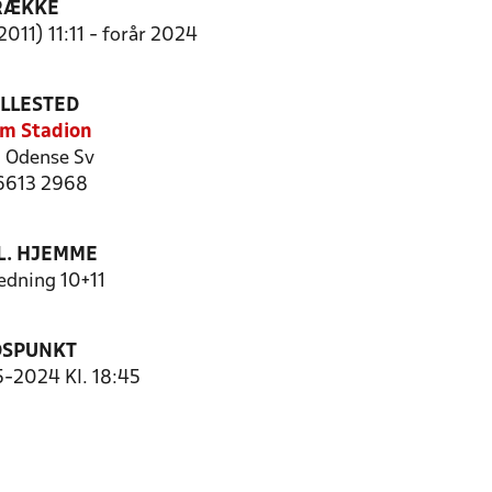
RÆKKE
2011) 11:11 - forår 2024
ILLESTED
m Stadion
 Odense Sv
 6613 2968
. HJEMME
dning 10+11
DSPUNKT
5-2024 Kl. 18:45