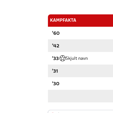
KAMPFAKTA
'60
'42
Skjult navn
'33
'31
'30