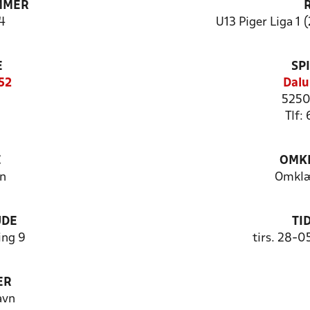
MMER
4
U13 Piger Liga 1 (
E
SP
52
Dalu
5250
Tlf:
E
OMKL
n
Omklæ
UDE
TI
ng 9
tirs. 28-0
ER
avn