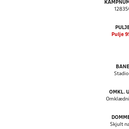
KAMPNU
12835
PULJ
Pulje 9
BAN
Stadio
OMKL. 
Omklædni
DOMM
Skjult n