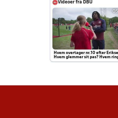
Videoer fra DBU
05
Hvem overtager nr.10 efter Eriks
Hvem glemmer sit pas? Hvem rin
Joachim altid til efter kampe?