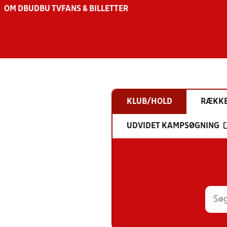
OM DBU
DBU TV
FANS & BILLETTER
KLUB/HOLD
RÆKK
UDVIDET KAMPSØGNING