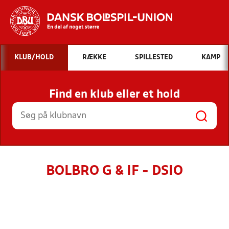
Hvad vil du søge efter?
KLUB/HOLD
RÆKKE
SPILLESTED
KAMP
INDHOLD OG NYHEDER
Find en klub eller et hold
STILLINGER, RESULTATER, KLUBBER OG
HOLD
BOLBRO G & IF - DSIO