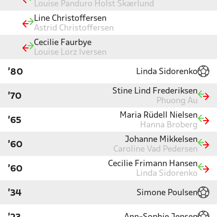
Louise Panduro Holst Skærlund
Line Christoffersen
Astrid Christoffersen
Cecilie Faurbye
Louise Lorz Iversen
Linda Sidorenko
'80
Stine Lind Frederiksen
'70
Phuong Au
Maria Rüdell Nielsen
'65
Hanna Broberg
Johanne Mikkelsen
'60
Caroline Vad Pedersen
Cecilie Frimann Hansen
'60
Linda Sidorenko
Simone Poulsen
'34