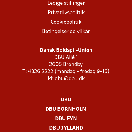
Ledige stillinger
Privatlivspolitik
Cookiepolitik
Betingelser og vilkår
Dansk Boldspil-Union
DBU Allé 1
2605 Brøndby
T: 4326 2222 (mandag - fredag 9-16)
M:
dbu@dbu.dk
DBU
DBU BORNHOLM
DBU FYN
DBU JYLLAND