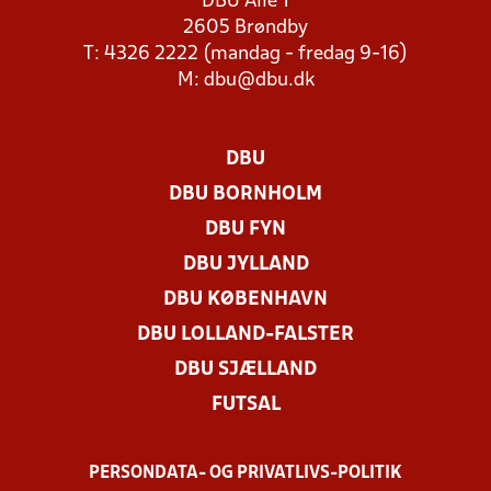
DBU Allé 1
2605 Brøndby
T: 4326 2222 (mandag - fredag 9-16)
M:
dbu@dbu.dk
DBU
DBU BORNHOLM
DBU FYN
DBU JYLLAND
DBU KØBENHAVN
DBU LOLLAND-FALSTER
DBU SJÆLLAND
FUTSAL
PERSONDATA- OG PRIVATLIVS-POLITIK