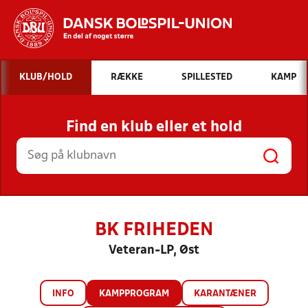
Hvad vil du søge efter?
KLUB/HOLD
RÆKKE
SPILLESTED
KAMP
INDHOLD OG NYHEDER
Find en klub eller et hold
STILLINGER, RESULTATER, KLUBBER OG
HOLD
BK FRIHEDEN
Veteran-LP, Øst
INFO
KAMPPROGRAM
KARANTÆNER