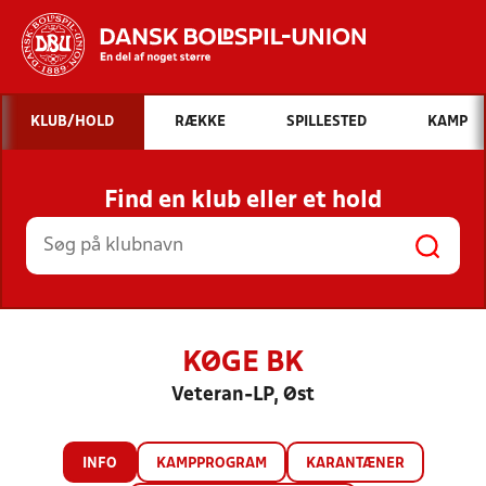
Hvad vil du søge efter?
KLUB/HOLD
RÆKKE
SPILLESTED
KAMP
INDHOLD OG NYHEDER
Find en klub eller et hold
STILLINGER, RESULTATER, KLUBBER OG
HOLD
KØGE BK
Veteran-LP, Øst
INFO
KAMPPROGRAM
KARANTÆNER