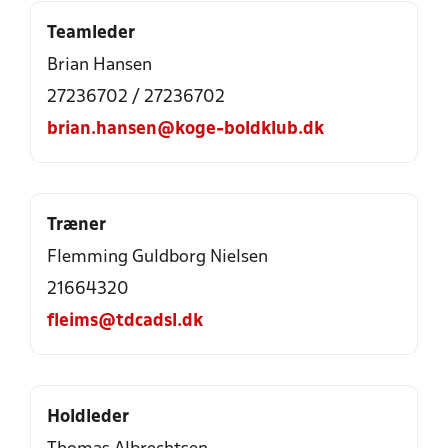
Teamleder
Brian Hansen
27236702 / 27236702
brian.hansen@koge-boldklub.dk
Træner
Flemming Guldborg Nielsen
21664320
fleims@tdcadsl.dk
Holdleder