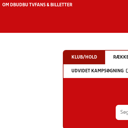
OM DBU
DBU TV
FANS & BILLETTER
KLUB/HOLD
RÆKK
UDVIDET KAMPSØGNING