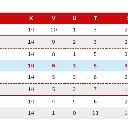
K
V
U
T
14
10
1
3
2
14
9
2
3
2
14
8
1
5
3
14
6
3
5
3
14
5
3
6
2
14
5
2
7
1
14
4
4
6
2
14
1
0
13
1