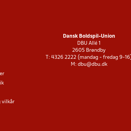
Dansk Boldspil-Union
DBU Allé 1
2605 Brøndby
T: 4326 2222 (mandag - fredag 9-16
M:
dbu@dbu.dk
ger
ik
 vilkår