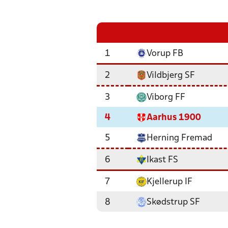
1
Vorup FB
2
Vildbjerg SF
3
Viborg FF
4
Aarhus 1900
5
Herning Fremad
6
Ikast FS
7
Kjellerup IF
8
Skødstrup SF