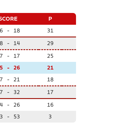
SCORE
P
6
-
18
31
8
-
14
29
7
-
17
25
5
-
26
21
7
-
21
18
7
-
32
17
4
-
26
16
3
-
53
3