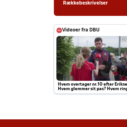
Rækkebeskrivelser
Videoer fra DBU
05
Hvem overtager nr.10 efter Eriks
Hvem glemmer sit pas? Hvem rin
Joachim altid til efter kampe?