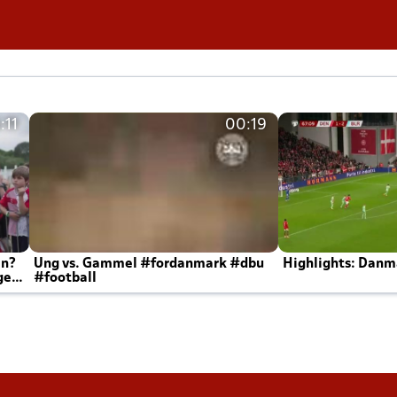
:11
00:19
en?
Ung vs. Gammel #fordanmark #dbu
Highlights: Danma
ger
#football