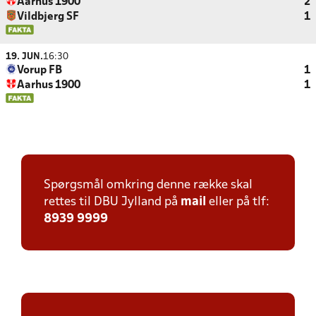
Aarhus 1900
2
Vildbjerg SF
1
19. JUN.
16:30
Vorup FB
1
Aarhus 1900
1
Spørgsmål omkring denne række skal
rettes til DBU Jylland på
mail
eller på tlf:
8939 9999