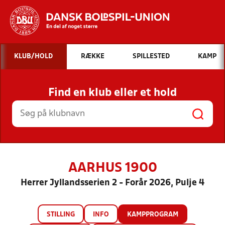
Hvad vil du søge efter?
KLUB/HOLD
RÆKKE
SPILLESTED
KAMP
INDHOLD OG NYHEDER
Find en klub eller et hold
STILLINGER, RESULTATER, KLUBBER OG
HOLD
AARHUS 1900
Herrer Jyllandsserien 2 - Forår 2026, Pulje 4
STILLING
INFO
KAMPPROGRAM