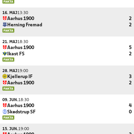
16. MAJ
13:30
Aarhus 1900
2
Herning Fremad
2
21. MAJ
18:30
Aarhus 1900
5
Ikast FS
2
28. MAJ
19:00
Kjellerup IF
3
Aarhus 1900
2
09. JUN.
18:30
Aarhus 1900
4
Skødstrup SF
0
15. JUN.
19:00