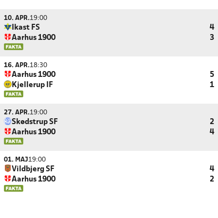
10. APR.
19:00
Ikast FS
4
Aarhus 1900
3
16. APR.
18:30
Aarhus 1900
5
Kjellerup IF
1
27. APR.
19:00
Skødstrup SF
2
Aarhus 1900
4
01. MAJ
19:00
Vildbjerg SF
4
Aarhus 1900
2