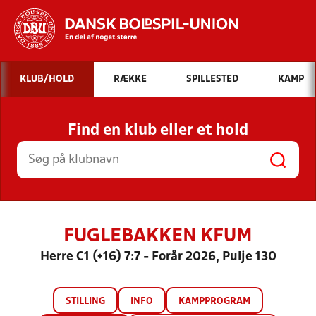
Hvad vil du søge efter?
KLUB/HOLD
RÆKKE
SPILLESTED
KAMP
INDHOLD OG NYHEDER
Find en klub eller et hold
STILLINGER, RESULTATER, KLUBBER OG
HOLD
FUGLEBAKKEN KFUM
Herre C1 (+16) 7:7 - Forår 2026, Pulje 130
STILLING
INFO
KAMPPROGRAM