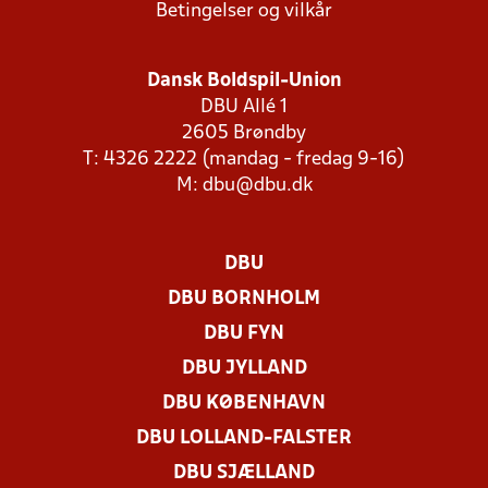
Betingelser og vilkår
Dansk Boldspil-Union
DBU Allé 1
2605 Brøndby
T: 4326 2222 (mandag - fredag 9-16)
M:
dbu@dbu.dk
DBU
DBU BORNHOLM
DBU FYN
DBU JYLLAND
DBU KØBENHAVN
DBU LOLLAND-FALSTER
DBU SJÆLLAND