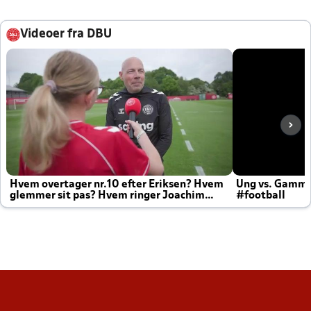
Videoer fra DBU
Hvem overtager nr.10 efter Eriksen? Hvem
Ung vs. Gamm
glemmer sit pas? Hvem ringer Joachim
#football
altid til efter kampe?