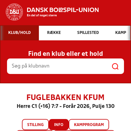
Hvad vil du søge efter?
KLUB/HOLD
RÆKKE
SPILLESTED
KAMP
INDHOLD OG NYHEDER
Find en klub eller et hold
STILLINGER, RESULTATER, KLUBBER OG
HOLD
FUGLEBAKKEN KFUM
Herre C1 (+16) 7:7 - Forår 2026, Pulje 130
STILLING
INFO
KAMPPROGRAM