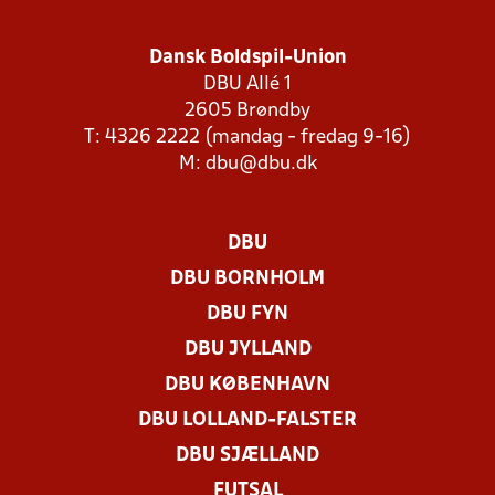
Dansk Boldspil-Union
DBU Allé 1
2605 Brøndby
T: 4326 2222 (mandag - fredag 9-16)
M:
dbu@dbu.dk
DBU
DBU BORNHOLM
DBU FYN
DBU JYLLAND
DBU KØBENHAVN
DBU LOLLAND-FALSTER
DBU SJÆLLAND
FUTSAL