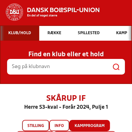
Hvad vil du søge efter?
KLUB/HOLD
RÆKKE
SPILLESTED
KAMP
INDHOLD OG NYHEDER
Find en klub eller et hold
STILLINGER, RESULTATER, KLUBBER OG
HOLD
SKÅRUP IF
Herre S3-kval - Forår 2024, Pulje 1
STILLING
INFO
KAMPPROGRAM