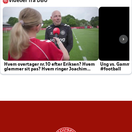
Videoer fra DBU
Hvem overtager nr.10 efter Eriksen? Hvem
Ung vs. Gamm
glemmer sit pas? Hvem ringer Joachim
#football
altid til efter kampe?