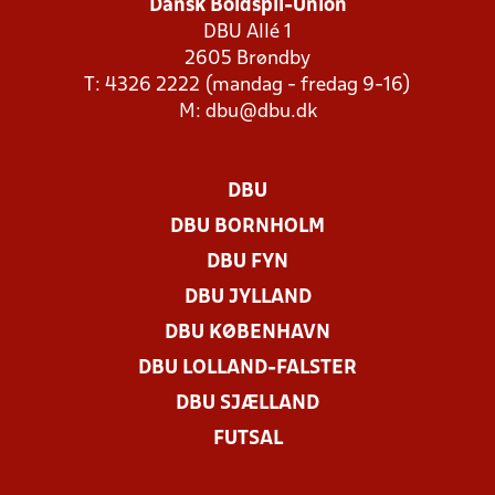
Dansk Boldspil-Union
DBU Allé 1
2605 Brøndby
T: 4326 2222 (mandag - fredag 9-16)
M:
dbu@dbu.dk
DBU
DBU BORNHOLM
DBU FYN
DBU JYLLAND
DBU KØBENHAVN
DBU LOLLAND-FALSTER
DBU SJÆLLAND
FUTSAL