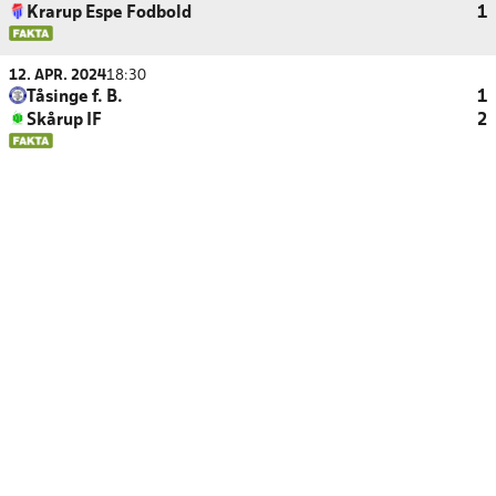
Krarup Espe Fodbold
1
12. APR. 2024
18:30
Tåsinge f. B.
1
Skårup IF
2