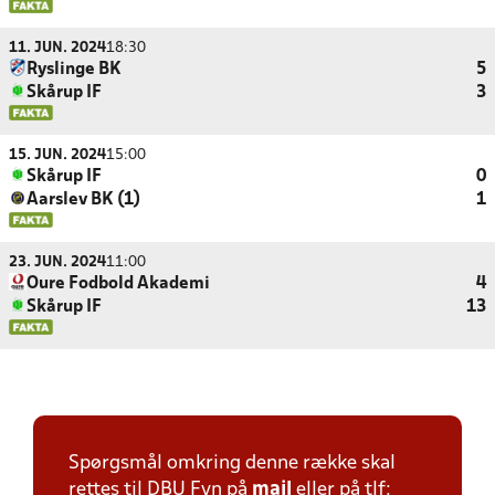
11. JUN. 2024
18:30
Ryslinge BK
5
Skårup IF
3
15. JUN. 2024
15:00
Skårup IF
0
Aarslev BK (1)
1
23. JUN. 2024
11:00
Oure Fodbold Akademi
4
Skårup IF
13
Spørgsmål omkring denne række skal
rettes til DBU Fyn på
mail
eller på tlf: