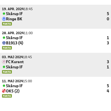
19. APR. 2024
18:45
Skårup IF
5
Ringe BK
0
28. APR. 2024
11:00
Skårup IF
1
B1913 (4)
3
03. MAJ 2024
18:45
FC Kurant
3
Skårup IF
1
11. MAJ 2024
15:00
Skårup IF
5
OKS (2)
4