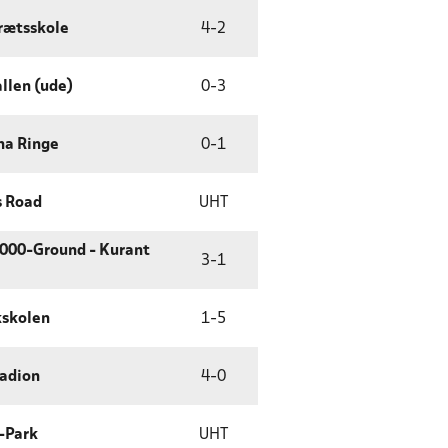
rætsskole
4
-
2
llen (ude)
0
-
3
na Ringe
0
-
1
 Road
UHT
000-Ground - Kurant
3
-
1
skolen
1
-
5
tadion
4
-
0
-Park
UHT