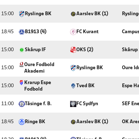
15:00
Ryslinge BK
Aarslev BK (1)
Rysling
18:45
B1913 (4)
FC Kurant
Campus
15:00
Skårup IF
OKS (2)
Skårup
Oure Fodbold
15:00
Ryslinge BK
Oure Id
Akademi
Krarup Espe
15:00
Tved BK
Espe Ha
Fodbold
11:00
Tåsinge f. B.
FC Sydfyn
SEF Ene
18:45
Ringe BK
Aarslev BK (1)
OK Are