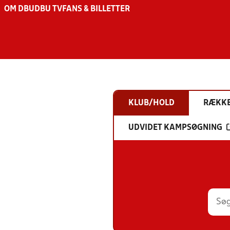
OM DBU
DBU TV
FANS & BILLETTER
KLUB/HOLD
RÆKK
UDVIDET KAMPSØGNING