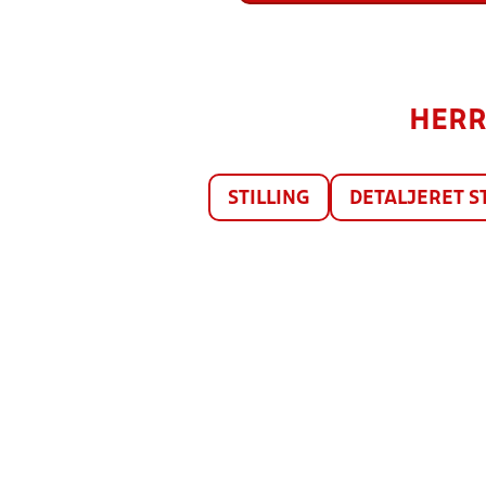
HERRE
STILLING
DETALJERET S