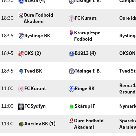
18:30
B1913 (4)
Tåsinge f. B.
Campus
Oure Fodbold
18:30
FC Kurant
Oure Id
Akademi
Krarup Espe
18:45
Ryslinge BK
Rysling
Fodbold
18:45
OKS (2)
B1913 (4)
OKSON
18:45
Tved BK
Tåsinge f. B.
Tved S
Rema 1
11:00
FC Kurant
Ringe BK
Ground
11:00
FC Sydfyn
Skårup IF
Nymark
Oure Fodbold
Sparek
11:00
Aarslev BK (1)
Akademi
Aarslev