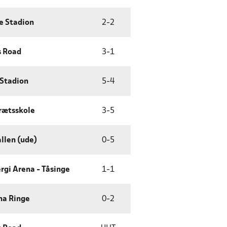
e Stadion
2
-
2
 Road
3
-
1
 Stadion
5
-
4
rætsskole
3
-
5
llen (ude)
0
-
5
rgi Arena - Tåsinge
1
-
1
na Ringe
0
-
2