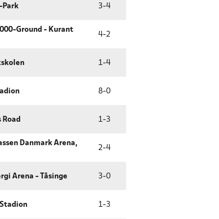
-Park
3
-
4
000-Ground - Kurant
4
-
2
skolen
1
-
4
tadion
8
-
0
 Road
1
-
3
assen Danmark Arena,
2
-
4
rgi Arena - Tåsinge
3
-
0
 Stadion
1
-
3