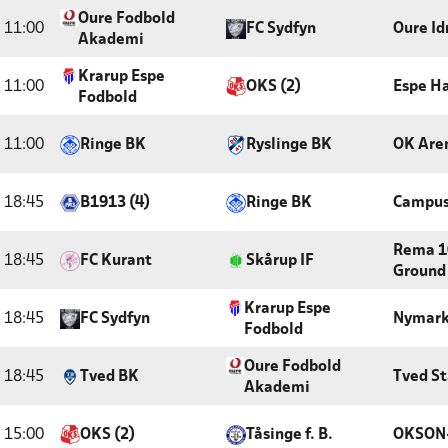
Oure Fodbold
11:00
FC Sydfyn
Oure Id
Akademi
Krarup Espe
11:00
OKS (2)
Espe Ha
Fodbold
11:00
Ringe BK
Ryslinge BK
OK Are
18:45
B1913 (4)
Ringe BK
Campus
Rema 1
18:45
FC Kurant
Skårup IF
Ground
Krarup Espe
18:45
FC Sydfyn
Nymark
Fodbold
Oure Fodbold
18:45
Tved BK
Tved S
Akademi
15:00
OKS (2)
Tåsinge f. B.
OKSON