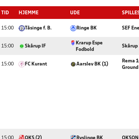
TID
HJEMME
UDE
SPILLE
15:00
Tåsinge f. B.
Ringe BK
SEF Ene
Krarup Espe
15:00
Skårup IF
Skårup
Fodbold
Rema 1
15:00
FC Kurant
Aarslev BK (1)
Ground
15:00
OKS (2)
Ryslinge BK
OKSON