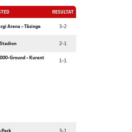
STED
RESULTAT
rgi Arena - Tåsinge
3
-
2
 Stadion
2
-
1
000-Ground - Kurant
1
-
1
-Park
3
-
1