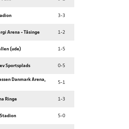
tadion
3
-
3
rgi Arena - Tåsinge
1
-
2
llen (ude)
1
-
5
lev Sportsplads
0
-
5
assen Danmark Arena,
5
-
1
na Ringe
1
-
3
 Stadion
5
-
0