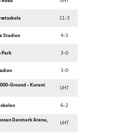
 Road
UHT
rætsskole
11
-
3
e Stadion
4
-
3
-Park
3
-
0
tadion
3
-
0
000-Ground - Kurant
UHT
skolen
6
-
2
assen Danmark Arena,
UHT