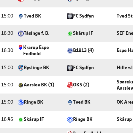
15:00
Tved BK
FC Sydfyn
Tved S
18:30
Tåsinge f. B.
Skårup IF
SEF Ene
Krarup Espe
18:30
B1913 (4)
Espe Ha
Fodbold
15:00
Ryslinge BK
FC Sydfyn
Hillers
Sparek
15:00
Aarslev BK (1)
OKS (2)
Aarslev
15:00
Ringe BK
Tved BK
OK Are
18:45
Skårup IF
Ringe BK
Skårup