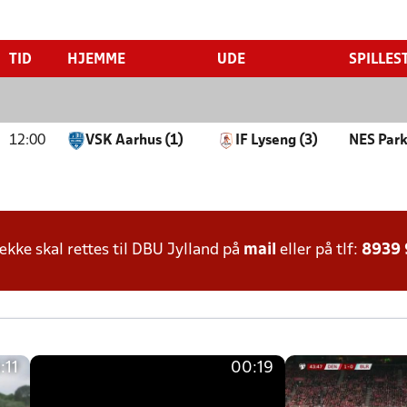
TID
HJEMME
UDE
SPILLES
12:00
VSK Aarhus (1)
IF Lyseng (3)
NES Par
ke skal rettes til DBU Jylland på
mail
eller på tlf:
8939
:11
00:19