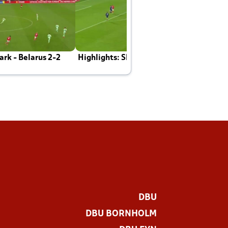
rk - Belarus 2-2
Highlights: Skotland - Danmark 4-2
J
E
DBU
DBU BORNHOLM