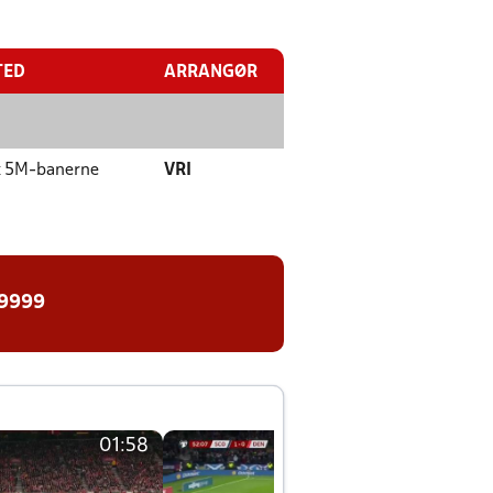
TED
ARRANGØR
k
5M-banerne
VRI
 9999
01:58
01:58