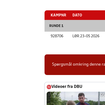
KAMPNR
DATO
RUNDE 1
928706
LØR.
23-05 2026
Spørgsmål omkring denne ræk
Videoer fra DBU
05