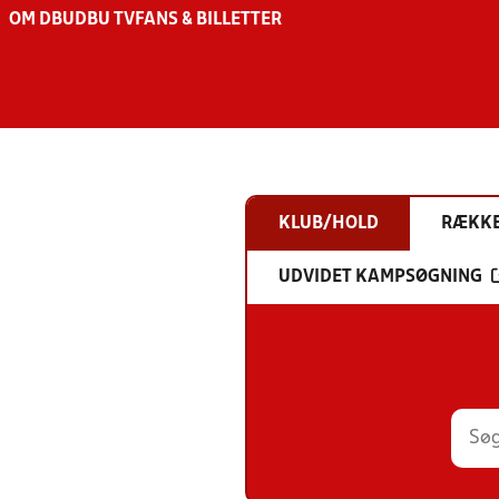
OM DBU
DBU TV
FANS & BILLETTER
KLUB/HOLD
RÆKK
UDVIDET KAMPSØGNING