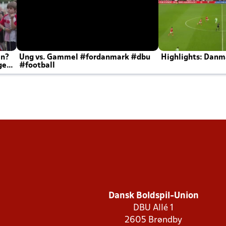
en?
Ung vs. Gammel #fordanmark #dbu
Highlights: Danma
ger
#football
Dansk Boldspil-Union
DBU Allé 1
2605 Brøndby