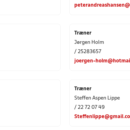
peterandreashansen@
Træner
Jørgen Holm
/ 25283657
joergen-holm@hotmai
Træner
Steffen Aspen Lippe
/ 22 72 07 49
Steffenlippe@gmail.c