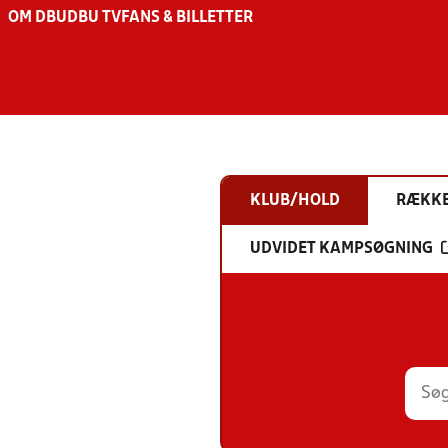
OM DBU
DBU TV
FANS & BILLETTER
KLUB/HOLD
RÆKK
UDVIDET KAMPSØGNING