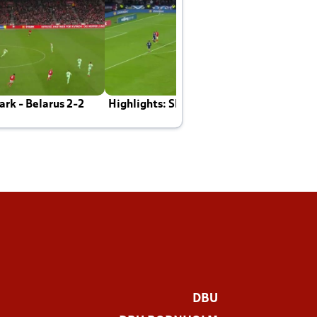
rk - Belarus 2-2
Highlights: Skotland - Danmark 4-2
J
E
DBU