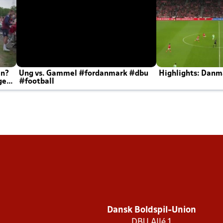
en?
Ung vs. Gammel #fordanmark #dbu
Highlights: Danma
ger
#football
Dansk Boldspil-Union
DBU Allé 1