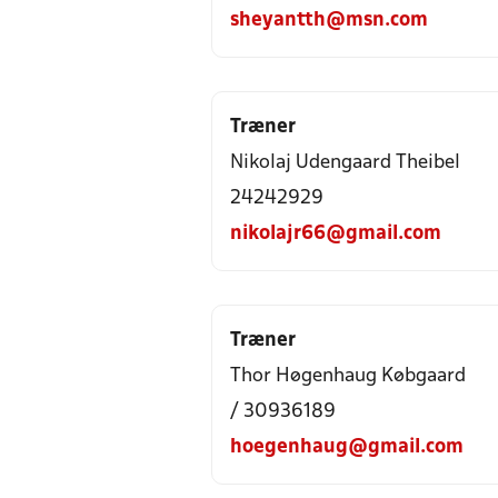
sheyantth@msn.com
Træner
Nikolaj Udengaard Theibel
24242929
nikolajr66@gmail.com
Træner
Thor Høgenhaug Købgaard
/ 30936189
hoegenhaug@gmail.com