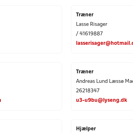
Træner
Lasse Risager
/ 41619887
lasserisager@hotmail
Træner
Andreas Lund Læssø Ma
26218347
m
u3-u9bu@lyseng.dk
Hjælper