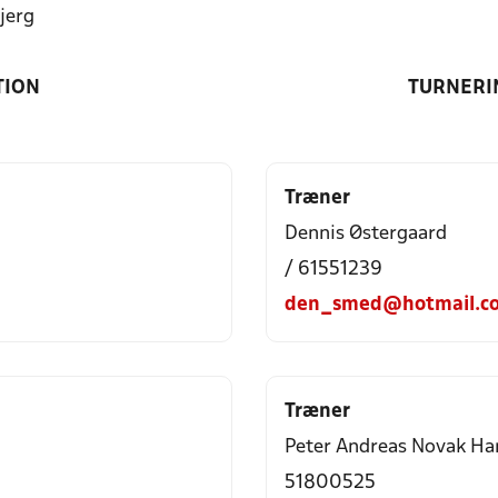
jerg
TION
TURNERI
Træner
Dennis Østergaard
/ 61551239
den_smed@hotmail.c
Træner
Peter Andreas Novak Ha
51800525