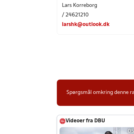
Lars Korreborg
/ 24621210
larshk@outlook.dk
Spørgsmål omkring denne ræk
Videoer fra DBU
05