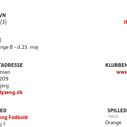
VN
 (3)
I
E
enge B - d.23. maj
TADRESSE
KLUBBEN
nsen
www
 209
jerg
lyseng.dk
TED
SPILLE
TRØJE
eng Fodbold
Orange
j 1