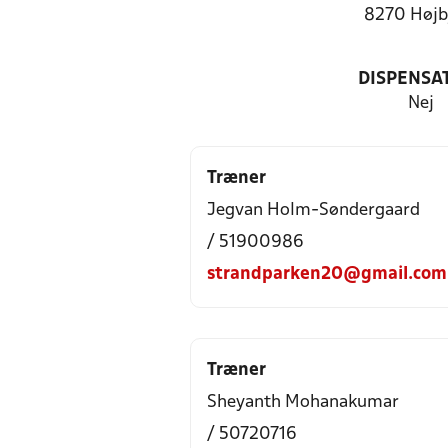
8270 Højb
DISPENSA
Nej
Træner
Jegvan Holm-Søndergaard
/ 51900986
strandparken20@gmail.com
Træner
Sheyanth Mohanakumar
/ 50720716