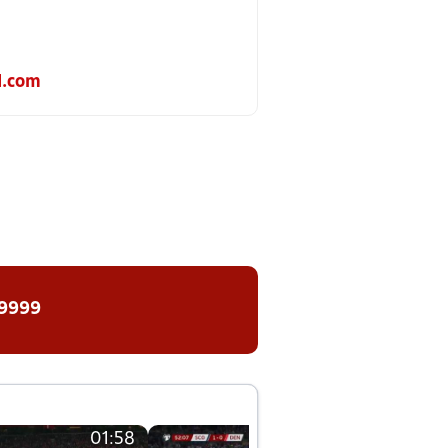
l.com
 9999
01:58
01:58