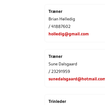
Træner
Brian Hølledig
/ 41887602
holledig@gmail.com
Træner
Sune Dalsgaard
/ 23291959
sunedalsgaard@hotmail.co
Trinleder