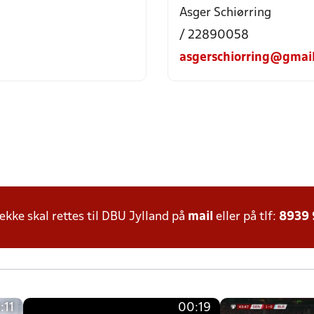
Asger Schiørring
/ 22890058
asgerschiorring@gmai
ke skal rettes til DBU Jylland på
mail
eller på tlf:
8939
:11
00:19