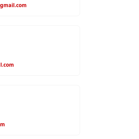
gmail.com
l.com
om