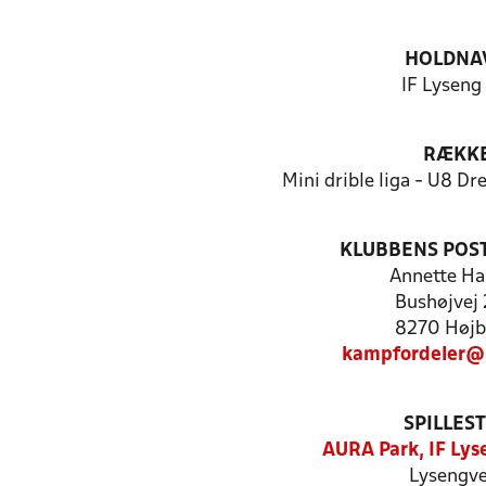
HOLDNA
IF Lyseng
RÆKK
Mini drible liga - U8 Dr
KLUBBENS POS
Annette Ha
Bushøjvej
8270 Højb
kampfordeler@
SPILLES
AURA Park, IF Lys
Lysengve