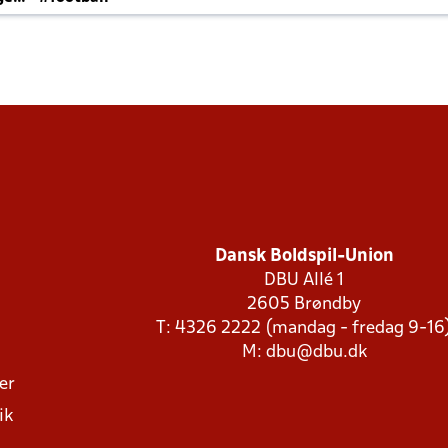
Dansk Boldspil-Union
DBU Allé 1
2605 Brøndby
T: 4326 2222 (mandag - fredag 9-16
M:
dbu@dbu.dk
ger
ik