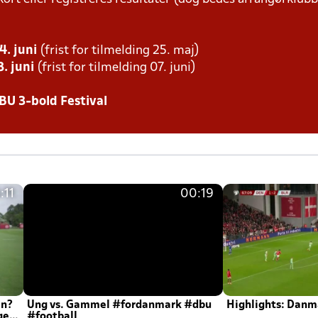
4. juni
(frist for tilmelding 25. maj)
. juni
(frist for tilmelding 07. juni)
BU 3-bold Festival
:11
00:19
en?
Ung vs. Gammel #fordanmark #dbu
Highlights: Danma
ger
#football