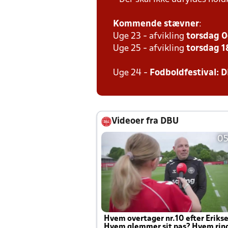
Kommende stævner
:
Uge 23 - afvikling
torsdag 0
Uge 25 - afvikling
torsdag 18
Uge 24 -
Fodboldfestival: D
Videoer fra DBU
05
Hvem overtager nr.10 efter Eriks
Hvem glemmer sit pas? Hvem rin