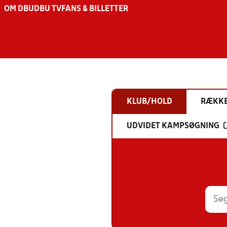
OM DBU
DBU TV
FANS & BILLETTER
KLUB/HOLD
RÆKK
UDVIDET KAMPSØGNING