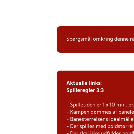
Spørgsmål omkring denne ræk
Aktuelle links
:
Spilleregler 3:3
- Spilletiden er 1 x 10 min. p
- Kampen dømmes af baneled
- Banestørrelsens idealmål e
- Der spilles med boldstørrel
- Der skal ikke udfyldes hold