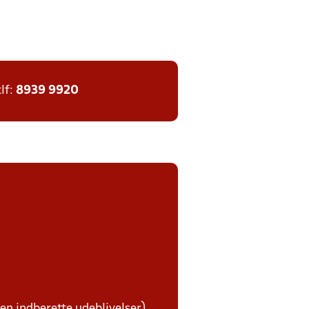
tlf:
8939 9920
ben indberette udeblivelser)