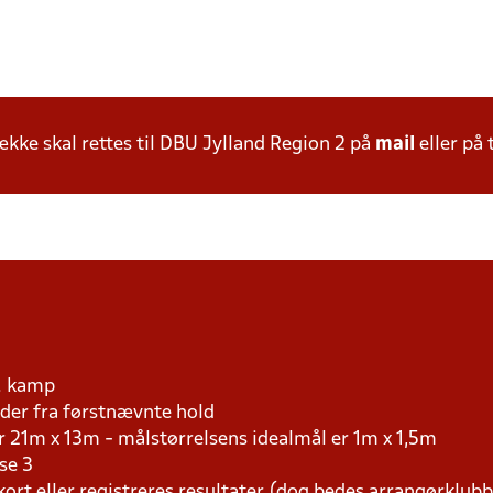
ke skal rettes til DBU Jylland Region 2 på
mail
eller på 
r. kamp
er fra førstnævnte hold
r 21m x 13m - målstørrelsens idealmål er 1m x 1,5m
se 3
kort eller registreres resultater (dog bedes arrangørklub