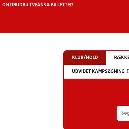
OM DBU
DBU TV
FANS & BILLETTER
KLUB/HOLD
RÆKK
UDVIDET KAMPSØGNING