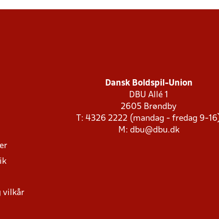
Dansk Boldspil-Union
DBU Allé 1
2605 Brøndby
T: 4326 2222 (mandag - fredag 9-16
M:
dbu@dbu.dk
ger
ik
 vilkår