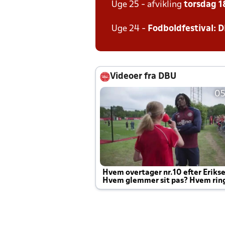
Uge 25 - afvikling
torsdag 18
Uge 24 -
Fodboldfestival: D
Videoer fra DBU
05
Hvem overtager nr.10 efter Eriks
Hvem glemmer sit pas? Hvem rin
Joachim altid til efter kampe?