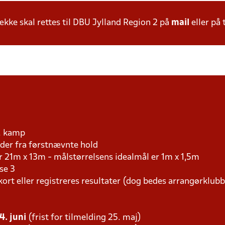
ke skal rettes til DBU Jylland Region 2 på
mail
eller på 
r. kamp
er fra førstnævnte hold
r 21m x 13m - målstørrelsens idealmål er 1m x 1,5m
se 3
kort eller registreres resultater (dog bedes arrangørklub
4. juni
(frist for tilmelding 25. maj)