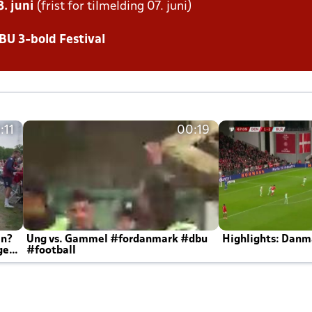
. juni
(frist for tilmelding 07. juni)
BU 3-bold Festival
:11
00:19
en?
Ung vs. Gammel #fordanmark #dbu
Highlights: Danma
ger
#football