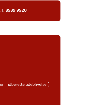
tlf:
8939 9920
ben indberette udeblivelser)