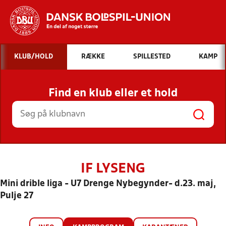
Hvad vil du søge efter?
KLUB/HOLD
RÆKKE
SPILLESTED
KAMP
INDHOLD OG NYHEDER
Find en klub eller et hold
STILLINGER, RESULTATER, KLUBBER OG
HOLD
IF LYSENG
Mini drible liga - U7 Drenge Nybegynder- d.23. maj,
Pulje 27