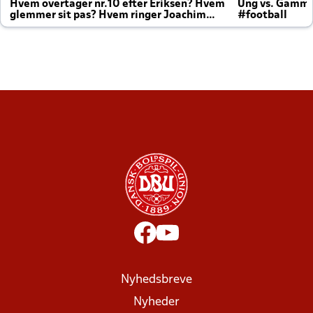
Hvem overtager nr.10 efter Eriksen? Hvem
Ung vs. Gamm
glemmer sit pas? Hvem ringer Joachim
#football
altid til efter kampe?
Nyhedsbreve
Nyheder