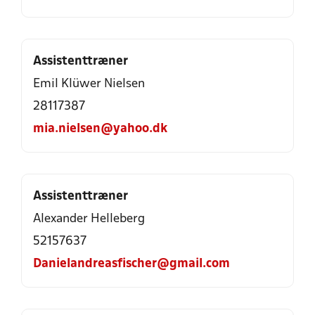
Assistenttræner
Emil Klüwer Nielsen
28117387
mia.nielsen@yahoo.dk
Assistenttræner
Alexander Helleberg
52157637
Danielandreasfischer@gmail.com