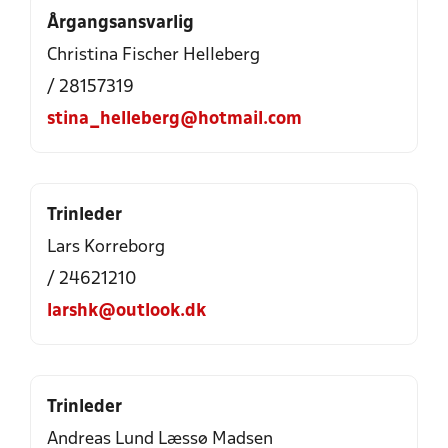
Årgangsansvarlig
Christina Fischer Helleberg
/ 28157319
stina_helleberg@hotmail.com
Trinleder
Lars Korreborg
/ 24621210
larshk@outlook.dk
Trinleder
Andreas Lund Læssø Madsen