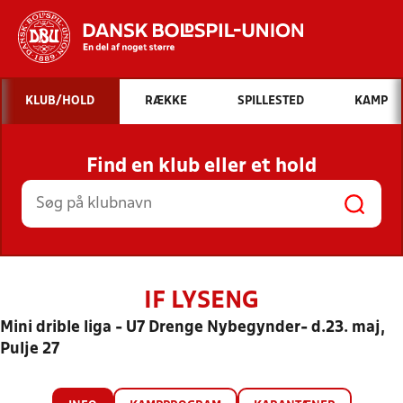
Hvad vil du søge efter?
KLUB/HOLD
RÆKKE
SPILLESTED
KAMP
INDHOLD OG NYHEDER
Find en klub eller et hold
STILLINGER, RESULTATER, KLUBBER OG
HOLD
IF LYSENG
Mini drible liga - U7 Drenge Nybegynder- d.23. maj,
Pulje 27