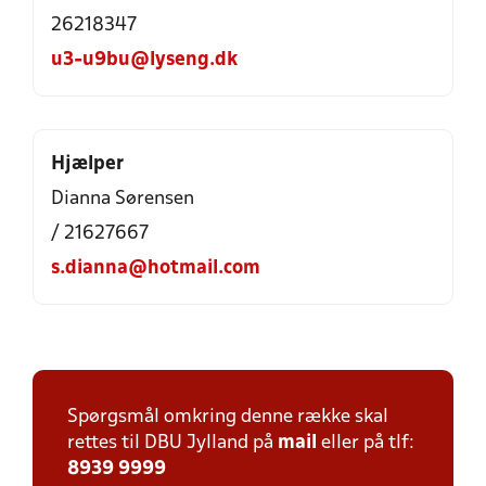
26218347
u3-u9bu@lyseng.dk
Hjælper
Dianna Sørensen
/ 21627667
s.dianna@hotmail.com
Spørgsmål omkring denne række skal
rettes til DBU Jylland på
mail
eller på tlf:
8939 9999