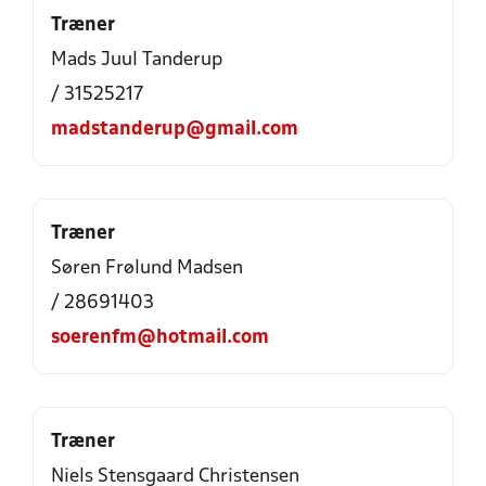
Træner
Mads Juul Tanderup
/ 31525217
madstanderup@gmail.com
Træner
Søren Frølund Madsen
/ 28691403
soerenfm@hotmail.com
Træner
Niels Stensgaard Christensen