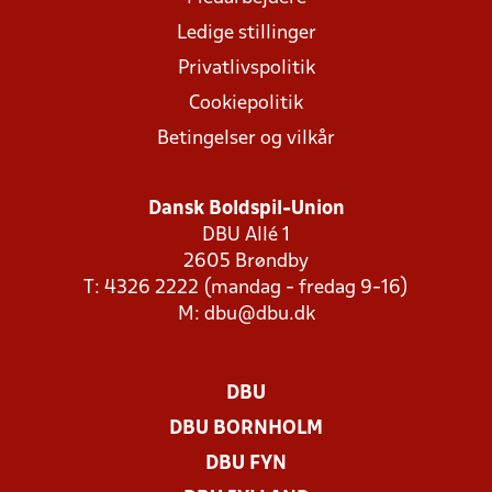
Ledige stillinger
Privatlivspolitik
Cookiepolitik
Betingelser og vilkår
Dansk Boldspil-Union
DBU Allé 1
2605 Brøndby
T: 4326 2222 (mandag - fredag 9-16)
M:
dbu@dbu.dk
DBU
DBU BORNHOLM
DBU FYN