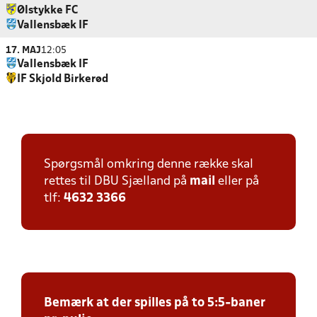
Ølstykke FC
Vallensbæk IF
17. MAJ
12:05
Vallensbæk IF
IF Skjold Birkerød
Spørgsmål omkring denne række skal
rettes til DBU Sjælland på
mail
eller på
tlf:
4632 3366
Bemærk at der spilles på to 5:5-baner