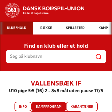
Hvad vil du søge efter?
KLUB/HOLD
RÆKKE
SPILLESTED
KAMP
INDHOLD OG NYHEDER
Find en klub eller et hold
STILLINGER, RESULTATER, KLUBBER OG
HOLD
VALLENSBÆK IF
U10 pige 5:5 (16) 2 - 8v8 mål uden pause 17/5
INFO
KAMPPROGRAM
KARANTÆNER