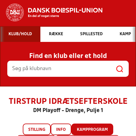
Hvad vil du søge efter?
KLUB/HOLD
RÆKKE
SPILLESTED
KAMP
INDHOLD OG NYHEDER
Find en klub eller et hold
STILLINGER, RESULTATER, KLUBBER OG
HOLD
TIRSTRUP IDRÆTSEFTERSKOLE
DM Playoff - Drenge, Pulje 1
STILLING
INFO
KAMPPROGRAM