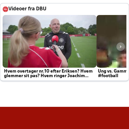
Videoer fra DBU
Hvem overtager nr.10 efter Eriksen? Hvem
Ung vs. Gamm
glemmer sit pas? Hvem ringer Joachim
#football
altid til efter kampe?