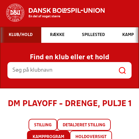
Hvad vil du søge efter?
KLUB/HOLD
RÆKKE
SPILLESTED
KAMP
INDHOLD OG NYHEDER
Find en klub eller et hold
STILLINGER, RESULTATER, KLUBBER OG
HOLD
DM PLAYOFF - DRENGE, PULJE 1
STILLING
DETALJERET STILLING
KAMPPROGRAM
HOLDOVERSIGT