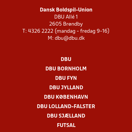
Dansk Boldspil-Union
DBU Allé 1
2605 Brøndby
T: 4326 2222 (mandag - fredag 9-16)
M:
dbu@dbu.dk
DBU
DBU BORNHOLM
DBU FYN
DBU JYLLAND
DBU KØBENHAVN
DBU LOLLAND-FALSTER
DBU SJÆLLAND
FUTSAL