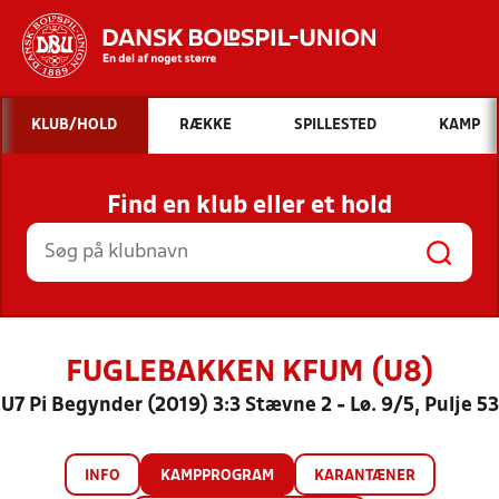
Hvad vil du søge efter?
KLUB/HOLD
RÆKKE
SPILLESTED
KAMP
INDHOLD OG NYHEDER
Find en klub eller et hold
STILLINGER, RESULTATER, KLUBBER OG
HOLD
FUGLEBAKKEN KFUM (U8)
U7 Pi Begynder (2019) 3:3 Stævne 2 - Lø. 9/5, Pulje 53
INFO
KAMPPROGRAM
KARANTÆNER