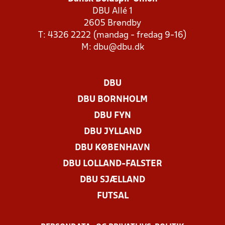
DBU Allé 1
2605 Brøndby
T: 4326 2222 (mandag - fredag 9-16)
M:
dbu@dbu.dk
DBU
DBU BORNHOLM
DBU FYN
DBU JYLLAND
DBU KØBENHAVN
DBU LOLLAND-FALSTER
DBU SJÆLLAND
FUTSAL