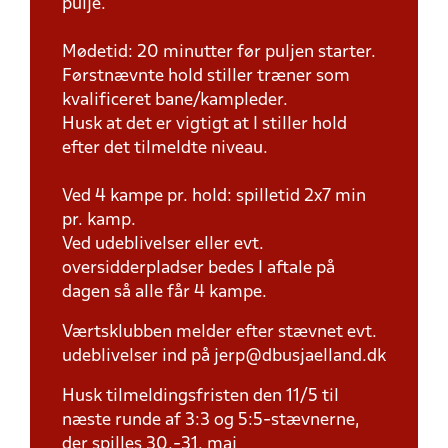
pulje.
Mødetid: 20 minutter før puljen starter.
Førstnævnte hold stiller træner som
kvalificeret bane/kampleder.
Husk at det er vigtigt at I stiller hold
efter det tilmeldte niveau.
Ved 4 kampe pr. hold: spilletid 2x7 min
pr. kamp.
Ved udeblivelser eller evt.
oversidderpladser bedes I aftale på
dagen så alle får 4 kampe.
Værtsklubben melder efter stævnet evt.
udeblivelser ind på jerp@dbusjaelland.dk
Husk tilmeldingsfristen den 11/5 til
næste runde af 3:3 og 5:5-stævnerne,
der spilles 30.-31. maj