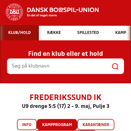
Hvad vil du søge efter?
KLUB/HOLD
RÆKKE
SPILLESTED
KAMP
INDHOLD OG NYHEDER
Find en klub eller et hold
STILLINGER, RESULTATER, KLUBBER OG
HOLD
FREDERIKSSUND IK
U9 drenge 5:5 (17) 2 - 9. maj, Pulje 3
INFO
KAMPPROGRAM
KARANTÆNER