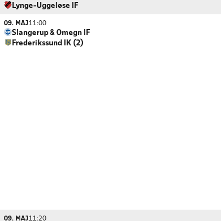
Lynge-Uggeløse IF
09. MAJ
11:00
Slangerup & Omegn IF
Frederikssund IK (2)
09. MAJ
11:20