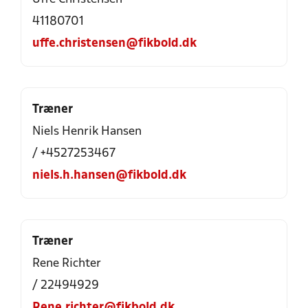
41180701
uffe.christensen@fikbold.dk
Træner
Niels Henrik Hansen
/ +4527253467
niels.h.hansen@fikbold.dk
Træner
Rene Richter
/ 22494929
Rene.richter@fikbold.dk