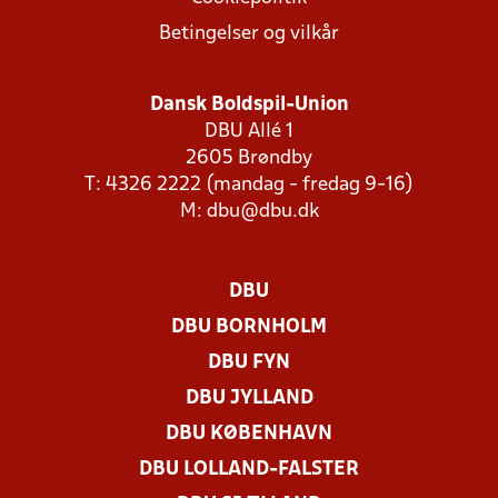
Betingelser og vilkår
Dansk Boldspil-Union
DBU Allé 1
2605 Brøndby
T: 4326 2222 (mandag - fredag 9-16)
M:
dbu@dbu.dk
DBU
DBU BORNHOLM
DBU FYN
DBU JYLLAND
DBU KØBENHAVN
DBU LOLLAND-FALSTER