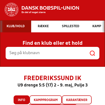
Hvad vil du søge efter?
KLUB/HOLD
RÆKKE
SPILLESTED
KAMP
INDHOLD OG NYHEDER
Find en klub eller et hold
STILLINGER, RESULTATER, KLUBBER OG
HOLD
FREDERIKSSUND IK
U9 drenge 5:5 (17) 2 - 9. maj, Pulje 3
INFO
KAMPPROGRAM
KARANTÆNER