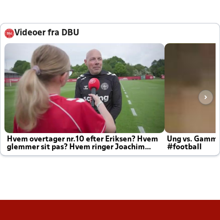
Videoer fra DBU
Hvem overtager nr.10 efter Eriksen? Hvem
Ung vs. Gamm
glemmer sit pas? Hvem ringer Joachim
#football
altid til efter kampe?