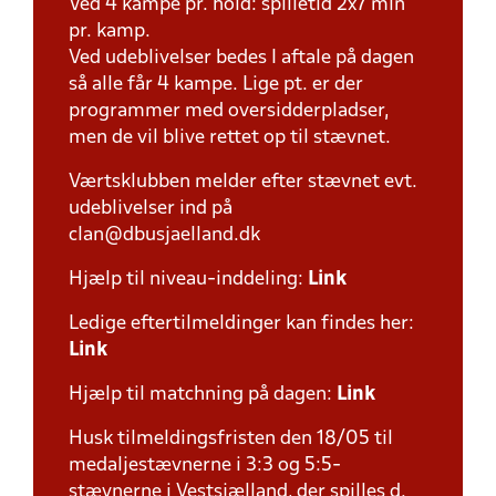
Ved 4 kampe pr. hold: spilletid 2x7 min
pr. kamp.
Ved udeblivelser bedes I aftale på dagen
så alle får 4 kampe. Lige pt. er der
programmer med oversidderpladser,
men de vil blive rettet op til stævnet.
Værtsklubben melder efter stævnet evt.
udeblivelser ind på
clan@dbusjaelland.dk
Hjælp til niveau-inddeling:
Link
Ledige eftertilmeldinger kan findes her:
Link
Hjælp til matchning på dagen:
Link
Husk tilmeldingsfristen den 18/05 til
medaljestævnerne i 3:3 og 5:5-
stævnerne i Vestsjælland, der spilles d.