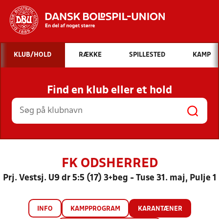
Hvad vil du søge efter?
KLUB/HOLD
RÆKKE
SPILLESTED
KAMP
INDHOLD OG NYHEDER
Find en klub eller et hold
STILLINGER, RESULTATER, KLUBBER OG
HOLD
FK ODSHERRED
Prj. Vestsj. U9 dr 5:5 (17) 3+beg - Tuse 31. maj, Pulje 1
INFO
KAMPPROGRAM
KARANTÆNER