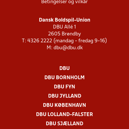
Betingelser og vilkår
Dansk Boldspil-Union
DBU Allé 1
2605 Brøndby
T: 4326 2222 (mandag - fredag 9-16)
M:
dbu@dbu.dk
DBU
DBU BORNHOLM
DBU FYN
DBU JYLLAND
DBU KØBENHAVN
DBU LOLLAND-FALSTER
DBU SJÆLLAND