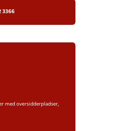
2 3366
mer med oversidderpladser,