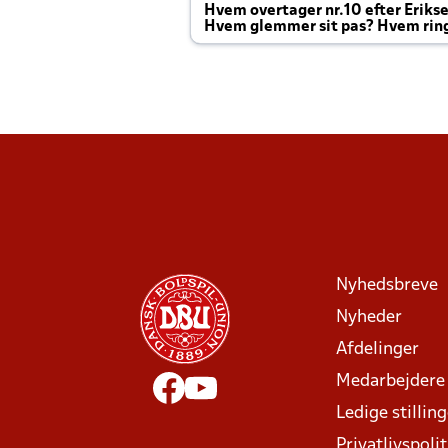
Hvem overtager nr.10 efter Eriks
Hvem glemmer sit pas? Hvem rin
Joachim altid til efter kampe?
Nyhedsbreve
Nyheder
Afdelinger
Medarbejdere
Ledige stillin
Privatlivspolit