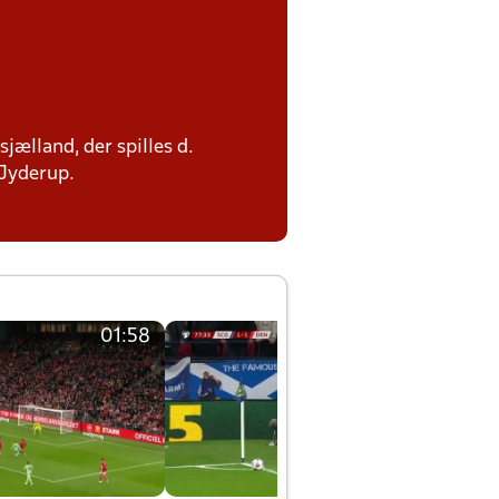
jælland, der spilles d.
 Jyderup.
01:58
01:58