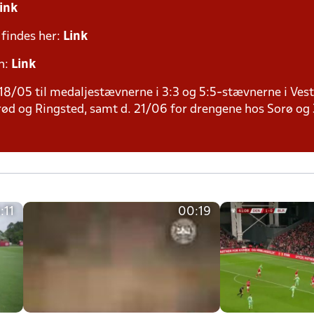
ink
 findes her:
Link
n:
Link
18/05 til medaljestævnerne i 3:3 og 5:5-stævnerne i Vests
rød og Ringsted, samt d. 21/06 for drengene hos Sorø og
:11
00:19