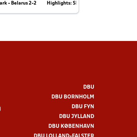
rk - Belarus 2-2
Highlights: Skotland - Danmark 4-2
J
E
DBU
DBU BORNHOLM
DBU FYN
)
DBU JYLLAND
DBU KØBENHAVN
DBU LOLLAND-FALSTER