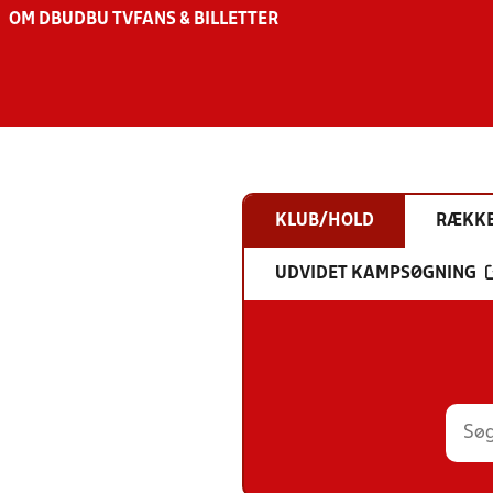
OM DBU
DBU TV
FANS & BILLETTER
KLUB/HOLD
RÆKK
UDVIDET KAMPSØGNING