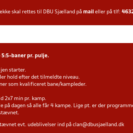
ke skal rettes til DBU Sjælland på
mail
eller på tlf:
463
 5:5-baner pr. pulje.
jen starter.
iller hold efter det tilmeldte niveau.
æner som kvalificeret bane/kampleder.
tid 2x7 min pr. kamp.
ale på dagen så alle får 4 kampe. Lige pt. er der program
l stævnet.
tævnet evt. udeblivelser ind på clan@dbusjaelland.dk