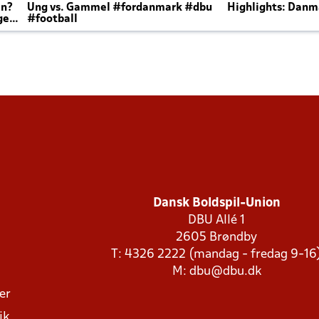
en?
Ung vs. Gammel #fordanmark #dbu
Highlights: Danma
ger
#football
Dansk Boldspil-Union
DBU Allé 1
2605 Brøndby
T: 4326 2222 (mandag - fredag 9-16
M:
dbu@dbu.dk
ger
ik