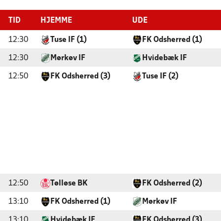
TID
HJEMME
UDE
12:30
Tuse IF (1)
FK Odsherred (1)
12:30
Mørkøv IF
Hvidebæk IF
12:50
FK Odsherred (3)
Tuse IF (2)
12:50
Tølløse BK
FK Odsherred (2)
13:10
FK Odsherred (1)
Mørkøv IF
13:10
Hvidebæk IF
FK Odsherred (3)