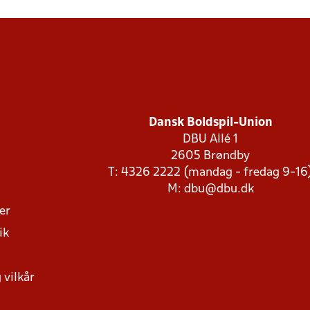
Dansk Boldspil-Union
DBU Allé 1
2605 Brøndby
T: 4326 2222 (mandag - fredag 9-16
M:
dbu@dbu.dk
ger
ik
 vilkår