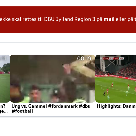
ke skal rettes til DBU Jylland Region 3 på
mail
eller på 
:11
00:19
en?
Ung vs. Gammel #fordanmark #dbu
Highlights: Danma
ger
#football