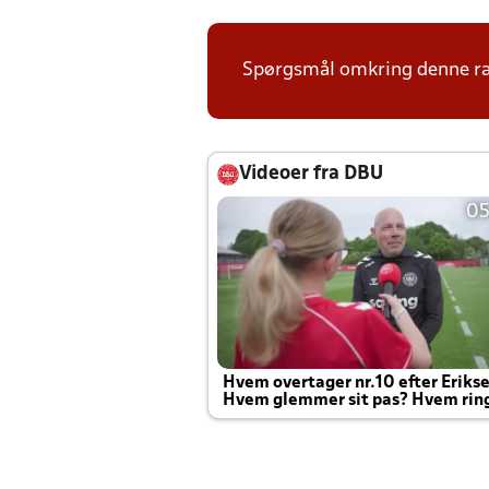
Spørgsmål omkring denne ræk
Videoer fra DBU
05
Hvem overtager nr.10 efter Eriks
Hvem glemmer sit pas? Hvem rin
Joachim altid til efter kampe?