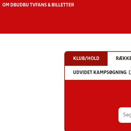
OM DBU
DBU TV
FANS & BILLETTER
KLUB/HOLD
RÆKK
UDVIDET KAMPSØGNING