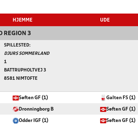
HJEMME
UDE
D REGION 3
SPILLESTED:
DJURS SOMMERLAND
1
BATTRUPHOLTVEJ 3
8581 NIMTOFTE
Søften GF (1)
Galten FS (1)
Dronningborg B
Søften GF (1)
Odder IGF (1)
Søften GF (1)