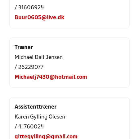
/ 31606924
Buur0605@live.dk
Træner
Michael Dall Jensen
/ 26229077
Michaelj7430@hotmail.com
Assistenttræner
Karen Gylling Olesen
/ 41760024
gittegylling@gmail.com