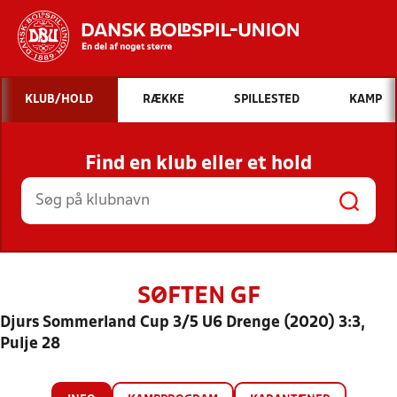
Hvad vil du søge efter?
KLUB/HOLD
RÆKKE
SPILLESTED
KAMP
INDHOLD OG NYHEDER
Find en klub eller et hold
STILLINGER, RESULTATER, KLUBBER OG
HOLD
SØFTEN GF
Djurs Sommerland Cup 3/5 U6 Drenge (2020) 3:3,
Pulje 28