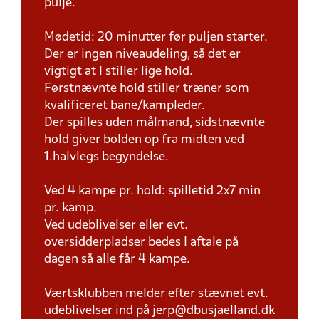
pulje.
Mødetid: 20 minutter før puljen starter.
Der er ingen niveaudeling, så det er
vigtigt at I stiller lige hold.
Førstnævnte hold stiller træner som
kvalificeret bane/kampleder.
Der spilles uden målmand, sidstnævnte
hold giver bolden op fra midten ved
1.halvlegs begyndelse.
Ved 4 kampe pr. hold: spilletid 2x7 min
pr. kamp.
Ved udeblivelser eller evt.
oversidderpladser bedes I aftale på
dagen så alle får 4 kampe.
Værtsklubben melder efter stævnet evt.
udeblivelser ind på jerp@dbusjaelland.dk