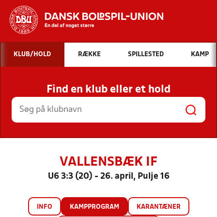
Hvad vil du søge efter?
KLUB/HOLD
RÆKKE
SPILLESTED
KAMP
INDHOLD OG NYHEDER
Find en klub eller et hold
STILLINGER, RESULTATER, KLUBBER OG
HOLD
VALLENSBÆK IF
U6 3:3 (20) - 26. april, Pulje 16
INFO
KAMPPROGRAM
KARANTÆNER