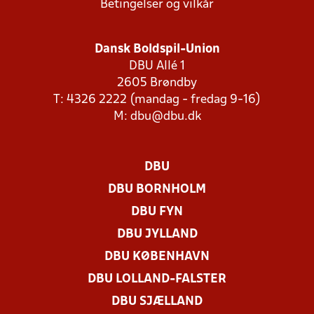
Betingelser og vilkår
Dansk Boldspil-Union
DBU Allé 1
2605 Brøndby
T: 4326 2222 (mandag - fredag 9-16)
M:
dbu@dbu.dk
DBU
DBU BORNHOLM
DBU FYN
DBU JYLLAND
DBU KØBENHAVN
DBU LOLLAND-FALSTER
DBU SJÆLLAND