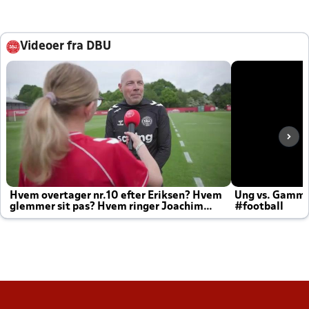
Videoer fra DBU
Hvem overtager nr.10 efter Eriksen? Hvem
Ung vs. Gamm
glemmer sit pas? Hvem ringer Joachim
#football
altid til efter kampe?