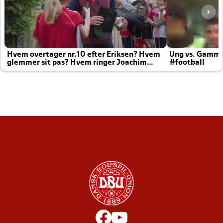
Hvem overtager nr.10 efter Eriksen? Hvem
Ung vs. Gamm
glemmer sit pas? Hvem ringer Joachim
#football
altid til efter kampe?