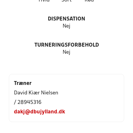
Hvid
Sort
Rød
DISPENSATION
Nej
TURNERINGSFORBEHOLD
Nej
Træner
David Kiær Nielsen
/ 28945316
dakj@dbujylland.dk