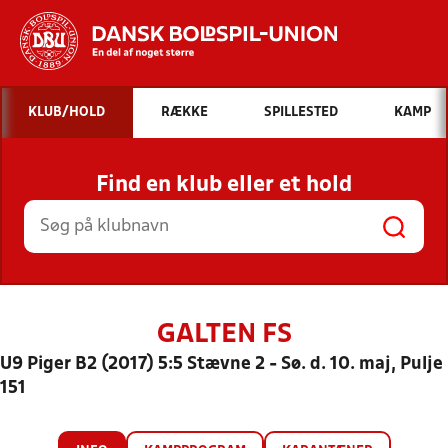
Hvad vil du søge efter?
KLUB/HOLD
RÆKKE
SPILLESTED
KAMP
INDHOLD OG NYHEDER
Find en klub eller et hold
STILLINGER, RESULTATER, KLUBBER OG
HOLD
GALTEN FS
U9 Piger B2 (2017) 5:5 Stævne 2 - Sø. d. 10. maj, Pulje
151