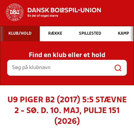
Hvad vil du søge efter?
KLUB/HOLD
RÆKKE
SPILLESTED
KAMP
INDHOLD OG NYHEDER
Find en klub eller et hold
STILLINGER, RESULTATER, KLUBBER OG
HOLD
U9 PIGER B2 (2017) 5:5 STÆVNE
2 - SØ. D. 10. MAJ, PULJE 151
(2026)